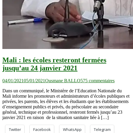
Mali : les écoles resteront fermées
jusqu’au 24 janvier 2021
sur
04/01/2021
05/01/2021
Ousmane BALLO
575 commentaires
Mali :
Dans un communiqué, le Ministère de l’Education Nationale du
les
Mali informe les promoteurs et administrateurs d’écoles publiques et
écoles
privées, les parents, les élèves et les étudiants que les établissements
resteront
d’enseignement publics et privés, du préscolaire au secondaire
fermées
général, technique et professionnel, resteront fermés jusqu’au 23
jusqu’au
janvier 2021 en raison de la situation sanitaire liée à […]
24
janvier
2021
Twitter
Facebook
WhatsApp
Telegram