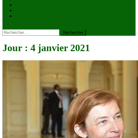
VIDÉOS
Kiosque à journaux
CONTACT
site mode button
Rechercher :
Jour :
4 janvier 2021