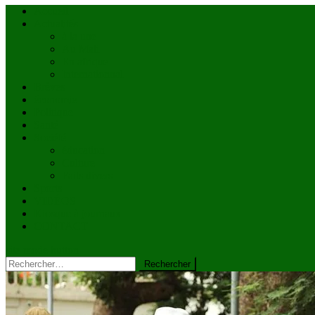
Accueil
Actualités
à la une
Au Mali
En afrique
Internationnal
Brèves
économie
Politique
Santé
Société
éducation
Culture
Faits divers
Sports
VIDÉOS
Kiosque à journaux
CONTACT
site mode button
Rechercher :