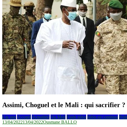
Assimi, Choguel et le Mali : qui sacrifier ?
à la une
Accueil
Actualités
Au Mali
Flash infos
Infos en continus
Poli
13/04/2022
13/04/2022
Ousmane BALLO