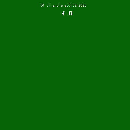
Skip
dimanche, août 09, 2026
to
content