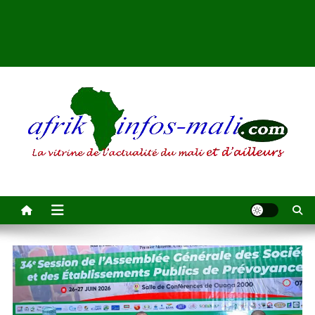
AFRIKINFOS MALI
La vitrine de l'actualité du Mali et d'ailleurs