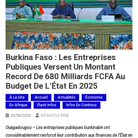
Burkina Faso : Les Entreprises
Publiques Versent Un Montant
Record De 680 Milliards FCFA Au
Budget De L’État En 2025
À La Une
Accueil
Actualités
Économie
En Afrique
Flash Infos
Infos En Continus
Afrikinfos-Mali
26/06/2026
Ouagadougou – Les entreprises publiques burkinabè ont
considérablement renforcé leur contribution aux finances de l’État en