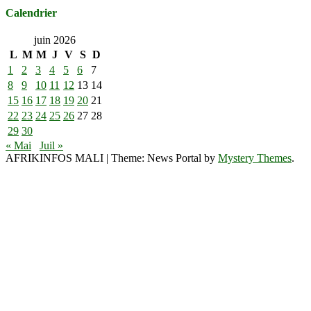
Calendrier
juin 2026
L
M
M
J
V
S
D
1
2
3
4
5
6
7
8
9
10
11
12
13
14
15
16
17
18
19
20
21
22
23
24
25
26
27
28
29
30
« Mai
Juil »
AFRIKINFOS MALI
|
Theme: News Portal by
Mystery Themes
.