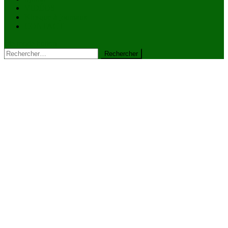
VIDÉOS
Kiosque à journaux
CONTACT
site mode button
Rechercher :