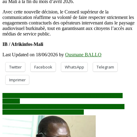
au Mali à la fin du mois d’avril 2026.
Avec cette nouvelle décision, le Conseil supérieur de la
communication réaffirme sa volonté de faire respecter strictement les
engagements contractuels des opérateurs intervenant dans le paysage
audiovisuel burkinabè, tout en garantissant aux citoyens l’accès aux
médias de service public.
IB / Afrikinfos-Mali
Last Updated on 18/06/2026 by
Ousmane BALLO
Twitter
Facebook
WhatsApp
Telegram
Imprimer
Navigation
Mali : la Cour suprême rejette le pourvoi en liberté de Clément
Dembélé
de
Burkina Faso : une feuille de route 2026-2030 pour accélérer le
l’article
développement de l’intelligence artificielle