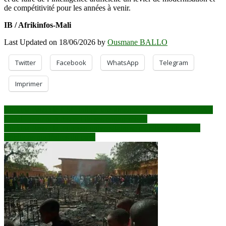
de compétitivité pour les années à venir.
IB / Afrikinfos-Mali
Last Updated on 18/06/2026 by
Ousmane BALLO
Twitter
Facebook
WhatsApp
Telegram
Imprimer
Navigation
Burkina Faso : le CSC inflige une amende de 50 millions FCFA à
Canal+ pour non-respect de ses engagements
de
Burkina Faso : la jeunesse universitaire se mobilise autour des
l’article
ambitions nucléaires du pays