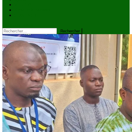
VIDÉOS
Kiosque à journaux
CONTACT
site mode button
Rechercher :