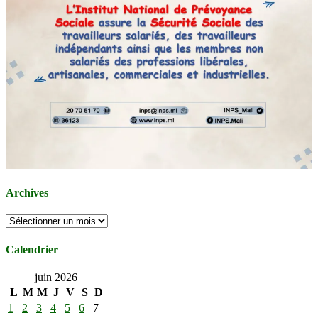
Archives
Archives
Calendrier
juin 2026
L
M
M
J
V
S
D
1
2
3
4
5
6
7