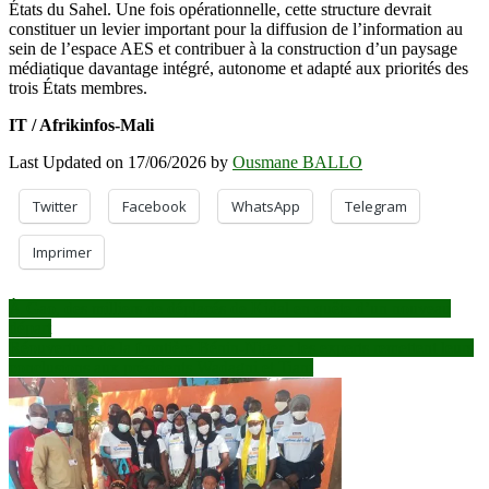
États du Sahel. Une fois opérationnelle, cette structure devrait
constituer un levier important pour la diffusion de l’information au
sein de l’espace AES et contribuer à la construction d’un paysage
médiatique davantage intégré, autonome et adapté aux priorités des
trois États membres.
IT / Afrikinfos-Mali
Last Updated on 17/06/2026 by
Ousmane BALLO
Twitter
Facebook
WhatsApp
Telegram
Imprimer
Navigation
À Gao, des milliers de déplacés de Kidal en quête d’un nouveau
départ
de
Réouverture de la frontière Bénin-Niger : les experts remettent leurs
l’article
conclusions aux présidents Wadagni et Tiani