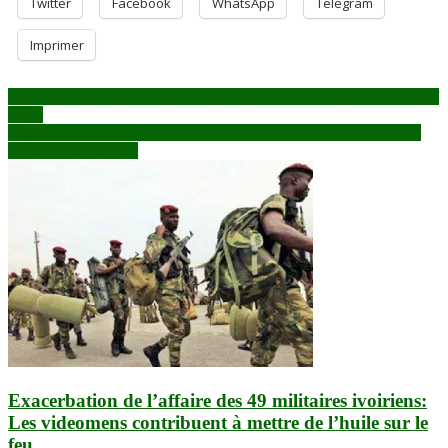
Twitter
Facebook
WhatsApp
Telegram
Imprimer
Navigation
Mine d’orpaillage de N’Tahaka : L’effondrement d’un puits fait neuf
morts
de
Région de Tombouctou : Un important centre de transit logistique
l’article
des terroristes détruit
Exacerbation de l’affaire des 49 militaires ivoiriens:
Les videomens contribuent à mettre de l’huile sur le
feu