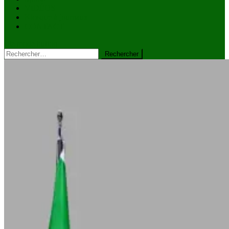
VIDÉOS
Kiosque à journaux
CONTACT
site mode button
Rechercher :