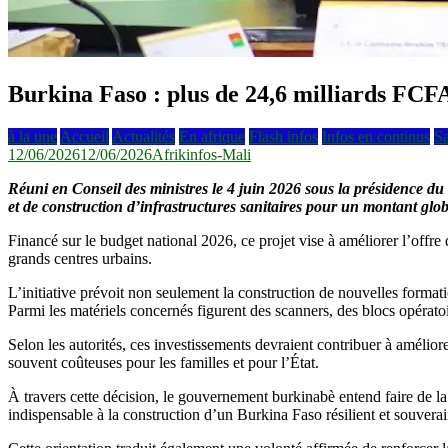
Burkina Faso : plus de 24,6 milliards FCFA
à la une
Accueil
Actualités
En afrique
Flash infos
Infos en continus
Sa
12/06/2026
12/06/2026
Afrikinfos-Mali
Réuni en Conseil des ministres le 4 juin 2026 sous la présidence 
et de construction d’infrastructures sanitaires pour un montant glo
Financé sur le budget national 2026, ce projet vise à améliorer l’offre
grands centres urbains.
L’initiative prévoit non seulement la construction de nouvelles format
Parmi les matériels concernés figurent des scanners, des blocs opérat
Selon les autorités, ces investissements devraient contribuer à améliorer
souvent coûteuses pour les familles et pour l’État.
À travers cette décision, le gouvernement burkinabè entend faire de la
indispensable à la construction d’un Burkina Faso résilient et souverai