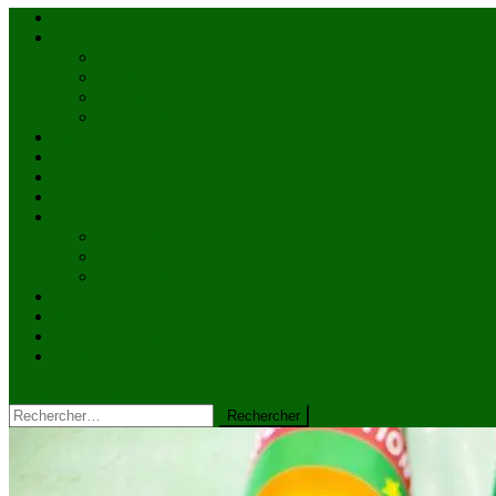
Accueil
Actualités
à la une
Au Mali
En afrique
Internationnal
Brèves
économie
Politique
Santé
Société
éducation
Culture
Faits divers
Sports
VIDÉOS
Kiosque à journaux
CONTACT
site mode button
Rechercher :