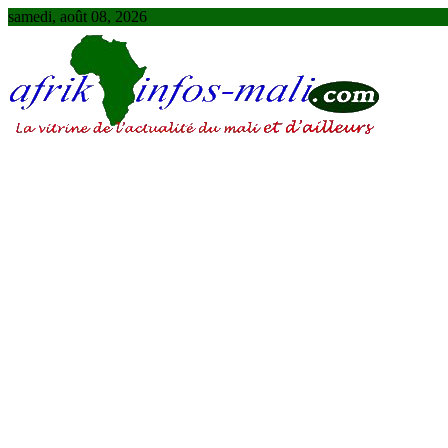
Skip
samedi, août 08, 2026
to
content
AFRIKINFOS MALI
La vitrine de l'actualité du Mali et d'ailleurs