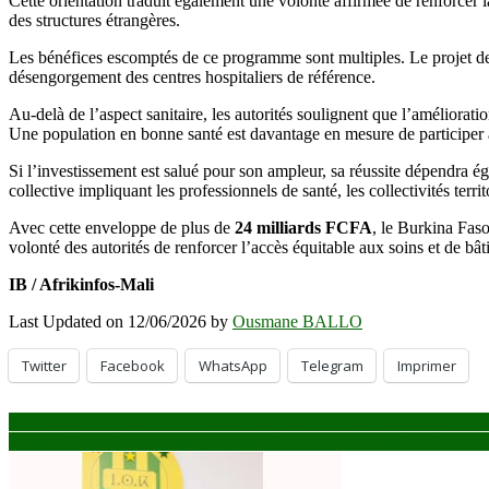
Cette orientation traduit également une volonté affirmée de renforcer 
des structures étrangères.
Les bénéfices escomptés de ce programme sont multiples. Le projet devr
désengorgement des centres hospitaliers de référence.
Au-delà de l’aspect sanitaire, les autorités soulignent que l’améliorat
Une population en bonne santé est davantage en mesure de participer 
Si l’investissement est salué pour son ampleur, sa réussite dépendra ég
collective impliquant les professionnels de santé, les collectivités territo
Avec cette enveloppe de plus de
24 milliards FCFA
, le Burkina Fas
volonté des autorités de renforcer l’accès équitable aux soins et de bâ
IB / Afrikinfos-Mali
Last Updated on 12/06/2026 by
Ousmane BALLO
Twitter
Facebook
WhatsApp
Telegram
Imprimer
Navigation
Ansongo : 128 déplacés trouvent refuge après avoir fui le village de 
Burkina Faso : le gouvernement durcit le ton pour mettre fin à la pénur
de
l’article