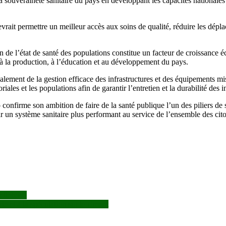
la souveraineté sanitaire du pays en développant les capacités nationales
ait permettre un meilleur accès aux soins de qualité, réduire les déplac
ion de l’état de santé des populations constitue un facteur de croissance
à la production, à l’éducation et au développement du pays.
alement de la gestion efficace des infrastructures et des équipements mis 
riales et les populations afin de garantir l’entretien et la durabilité des in
o confirme son ambition de faire de la santé publique l’un des piliers 
tir un système sanitaire plus performant au service de l’ensemble des cit
Lellehoye
ie et à la spéculation sur le ciment