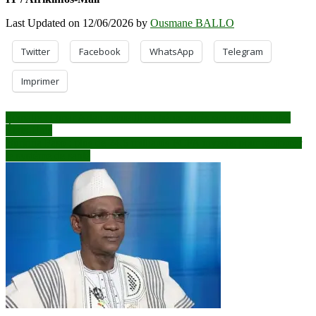
Last Updated on 12/06/2026 by
Ousmane BALLO
Twitter
Facebook
WhatsApp
Telegram
Imprimer
Navigation
Somalie : Omar Artan accueilli en héros après son expulsion des
États-Unis
de
Burkina Faso : plus de 24,6 milliards FCFA investis pour renforcer
l’article
le système de santé