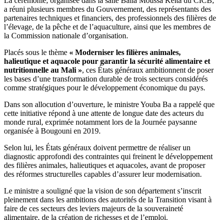
La cérémonie, organisée dans la salle Balla Moussa Keïta du CICB,
généraux
a réuni plusieurs membres du Gouvernement, des représentants des
de
partenaires techniques et financiers, des professionnels des filières de
l’Élevage,
l’élevage, de la pêche et de l’aquaculture, ainsi que les membres de
de
la Commission nationale d’organisation.
la
Pêche
Placés sous le thème
« Moderniser les filières animales,
et
halieutique et aquacole pour garantir la sécurité alimentaire et
de
nutritionnelle au Mali »
, ces États généraux ambitionnent de poser
l’Aquacultur
les bases d’une transformation durable de trois secteurs considérés
comme stratégiques pour le développement économique du pays.
Dans son allocution d’ouverture, le ministre Youba Ba a rappelé que
cette initiative répond à une attente de longue date des acteurs du
monde rural, exprimée notamment lors de la Journée paysanne
organisée à Bougouni en 2019.
Selon lui, les États généraux doivent permettre de réaliser un
diagnostic approfondi des contraintes qui freinent le développement
des filières animales, halieutiques et aquacoles, avant de proposer
des réformes structurelles capables d’assurer leur modernisation.
Le ministre a souligné que la vision de son département s’inscrit
pleinement dans les ambitions des autorités de la Transition visant à
faire de ces secteurs des leviers majeurs de la souveraineté
alimentaire, de la création de richesses et de l’emploi.