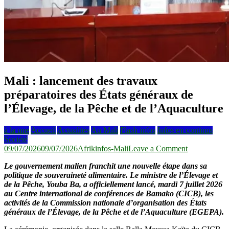
Mali : lancement des travaux
préparatoires des États généraux de
l’Élevage, de la Pêche et de l’Aquaculture
à la une
Accueil
Actualités
Au Mali
Flash infos
Infos en continus
Société
on
09/07/2026
09/07/2026
Afrikinfos-Mali
Leave a Comment
Mali
Le gouvernement malien franchit une nouvelle étape dans sa
:
politique de souveraineté alimentaire. Le ministre de l’Élevage et
lancement
de la Pêche, Youba Ba, a officiellement lancé, mardi 7 juillet 2026
des
au Centre international de conférences de Bamako (CICB), les
travaux
activités de la Commission nationale d’organisation des États
préparatoires
généraux de l’Élevage, de la Pêche et de l’Aquaculture (EGEPA).
des
États