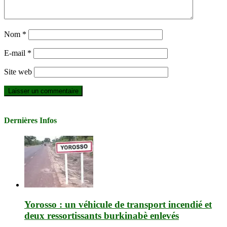
Nom
*
E-mail
*
Site web
Dernières Infos
Yorosso : un véhicule de transport incendié et
deux ressortissants burkinabè enlevés