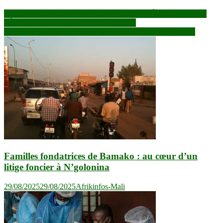
Navigation
Mali : lancement des travaux préparatoires des États généraux de
l’Élevage, de la Pêche et de l’Aquaculture
de
Bafoulabé : l’affluence au bac fait craindre une crise sanitaire
l’article
Familles fondatrices de Bamako : au cœur d’un
litige foncier à N’golonina
29/08/2025
29/08/2025
Afrikinfos-Mali