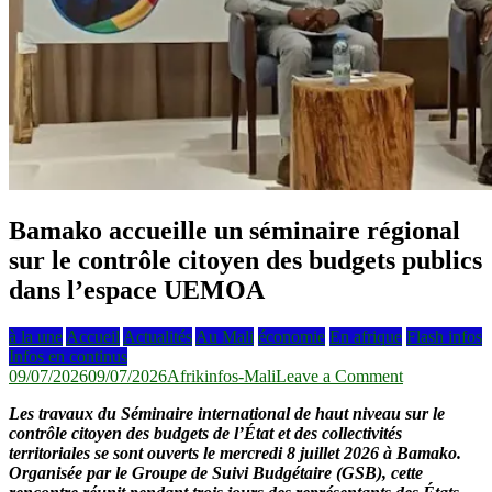
Bamako accueille un séminaire régional
sur le contrôle citoyen des budgets publics
dans l’espace UEMOA
à la une
Accueil
Actualités
Au Mali
économie
En afrique
Flash infos
Infos en continus
on
09/07/2026
09/07/2026
Afrikinfos-Mali
Leave a Comment
Bamako
Les travaux du Séminaire international de haut niveau sur le
accueille
contrôle citoyen des budgets de l’État et des collectivités
un
territoriales se sont ouverts le mercredi 8 juillet 2026 à Bamako.
séminaire
Organisée par le Groupe de Suivi Budgétaire (GSB), cette
régional