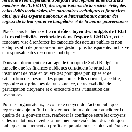
rencontre réunit pendant trois jours des représentants des États
sur
membres de l’UEMOA, des organisations de la société civile, des
le
collectivités territoriales, des partenaires techniques et financiers
contrôle
ainsi que des experts nationaux et internationaux autour des
citoyen
enjeux de la transparence budgétaire et de la bonne gouvernance.
des
budgets
Placée sous le thème
« Le contrôle citoyen des budgets de l’État
publics
et des collectivités territoriales dans l’espace UEMOA »
, cette
dans
rencontre vise à renforcer les capacités des acteurs publics et non
l’espace
étatiques afin de promouvoir une gestion plus transparente, inclusive
UEMOA
et responsable des ressources publiques.
Dans son document de cadrage, le Groupe de Suivi Budgétaire
rappelle que les finances publiques constituent le principal
instrument de mise en œuvre des politiques publiques et de
satisfaction des besoins des populations. Elles doivent, à ce titre,
répondre aux principes de transparence, de redevabilité, de
participation citoyenne et d’efficacité dans l’utilisation des
ressources.
Pour les organisateurs, le contrôle citoyen de l’action publique
représente aujourd’hui un levier incontournable pour améliorer la
qualité de la gouvernance, renforcer la confiance entre les citoyens
et les institutions et veiller à une meilleure exécution des politiques
publiques, notamment au profit des populations les plus vulnérables.