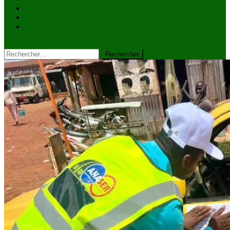
VIDÉOS
Kiosque à journaux
CONTACT
site mode button
Rechercher :