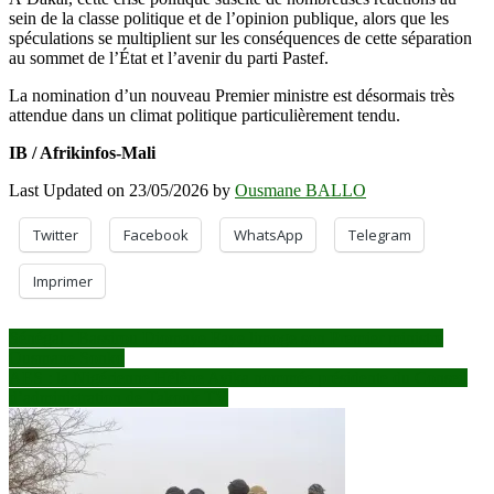
sein de la classe politique et de l’opinion publique, alors que les
spéculations se multiplient sur les conséquences de cette séparation
au sommet de l’État et l’avenir du parti Pastef.
La nomination d’un nouveau Premier ministre est désormais très
attendue dans un climat politique particulièrement tendu.
IB / Afrikinfos-Mali
Last Updated on 23/05/2026 by
Ousmane BALLO
Twitter
Facebook
WhatsApp
Telegram
Imprimer
Navigation
Sénégal : Bassirou Diomaye Faye limoge son Premier ministre
Ousmane Sonko
de
AES : la Nigérienne Hélène Ayika nommée présidente du Conseil
l’article
d’administration de Takouk TV