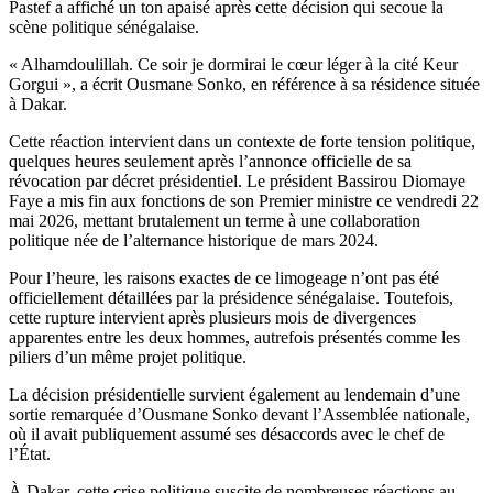
Pastef a affiché un ton apaisé après cette décision qui secoue la
scène politique sénégalaise.
« Alhamdoulillah. Ce soir je dormirai le cœur léger à la cité Keur
Gorgui », a écrit Ousmane Sonko, en référence à sa résidence située
à Dakar.
Cette réaction intervient dans un contexte de forte tension politique,
quelques heures seulement après l’annonce officielle de sa
révocation par décret présidentiel. Le président Bassirou Diomaye
Faye a mis fin aux fonctions de son Premier ministre ce vendredi 22
mai 2026, mettant brutalement un terme à une collaboration
politique née de l’alternance historique de mars 2024.
Pour l’heure, les raisons exactes de ce limogeage n’ont pas été
officiellement détaillées par la présidence sénégalaise. Toutefois,
cette rupture intervient après plusieurs mois de divergences
apparentes entre les deux hommes, autrefois présentés comme les
piliers d’un même projet politique.
La décision présidentielle survient également au lendemain d’une
sortie remarquée d’Ousmane Sonko devant l’Assemblée nationale,
où il avait publiquement assumé ses désaccords avec le chef de
l’État.
À Dakar, cette crise politique suscite de nombreuses réactions au