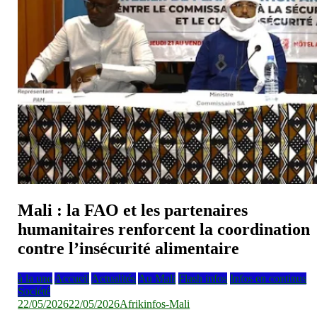
Mali : la FAO et les partenaires
humanitaires renforcent la coordination
contre l’insécurité alimentaire
à la une
Accueil
Actualités
Au Mali
Flash infos
Infos en continus
Société
22/05/2026
22/05/2026
Afrikinfos-Mali