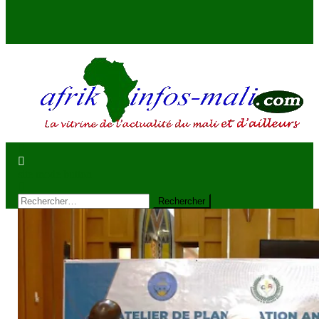
AFRIKINFOS MALI
La vitrine de l'actualité du Mali et d'ailleurs
site mode button
Rechercher :