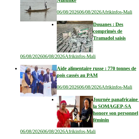
Niafunké
06/08/2026
06/08/2026
Afrikinfos-Mali
Douanes : Des
comprimés de
Tramadol saisis
06/08/2026
06/08/2026
Afrikinfos-Mali
Aide alimentaire russe : 770 tonnes de
pois cassés au PAM
06/08/2026
06/08/2026
Afrikinfos-Mali
Journée panafricaine 
la SOMAGEP-SA
honore son personnel
féminin
06/08/2026
06/08/2026
Afrikinfos-Mali