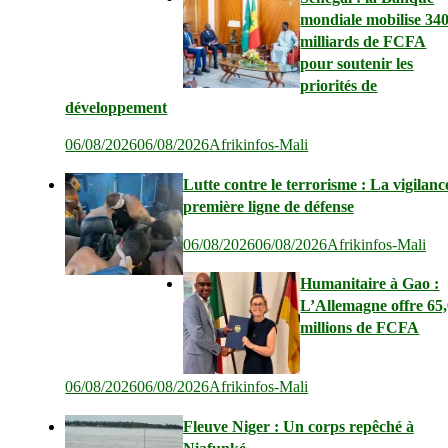
mondiale mobilise 34
milliards de FCFA
pour soutenir les
priorités de
développement
06/08/2026
06/08/2026
Afrikinfos-Mali
Lutte contre le terrorisme : La vigilanc
première ligne de défense
06/08/2026
06/08/2026
Afrikinfos-Mali
Humanitaire à Gao :
L’Allemagne offre 65
millions de FCFA
06/08/2026
06/08/2026
Afrikinfos-Mali
Fleuve Niger : Un corps repêché à