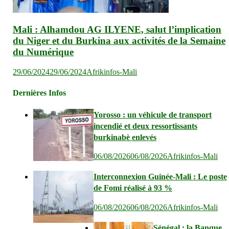
Mali : Alhamdou AG ILYENE, salut l’implication
du Niger et du Burkina aux activités de la Semaine
du Numérique
29/06/2024
29/06/2024
Afrikinfos-Mali
Dernières Infos
Yorosso : un véhicule de transport
incendié et deux ressortissants
burkinabè enlevés
06/08/2026
06/08/2026
Afrikinfos-Mali
Interconnexion Guinée-Mali : Le poste
de Fomi réalisé à 93 %
06/08/2026
06/08/2026
Afrikinfos-Mali
Sénégal : la Banque