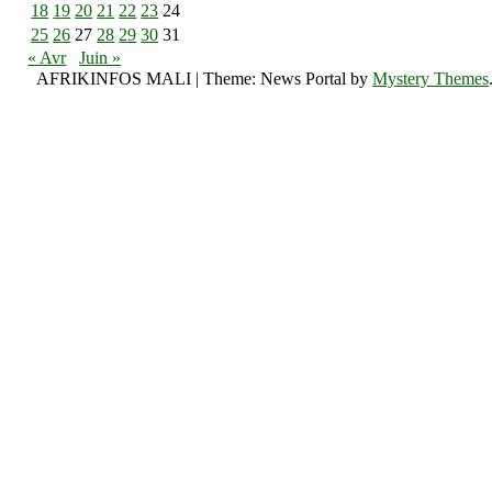
18
19
20
21
22
23
24
25
26
27
28
29
30
31
« Avr
Juin »
AFRIKINFOS MALI
|
Theme: News Portal by
Mystery Themes