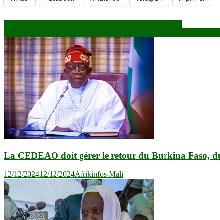
Navigation
Bandiagara : entre appels au calme et impératif sécuritaire
Mali : la société civile plaide pour la révision de la redevance sur les 
de
l’article
La CEDEAO doit gérer le retour du Burkina Faso, du 
12/12/2024
12/12/2024
Afrikinfos-Mali