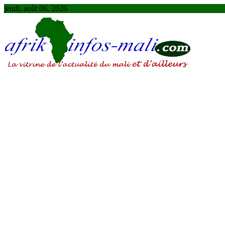
Skip
jeudi, août 06, 2026
to
content
AFRIKINFOS MALI
La vitrine de l'actualité du Mali et d'ailleurs