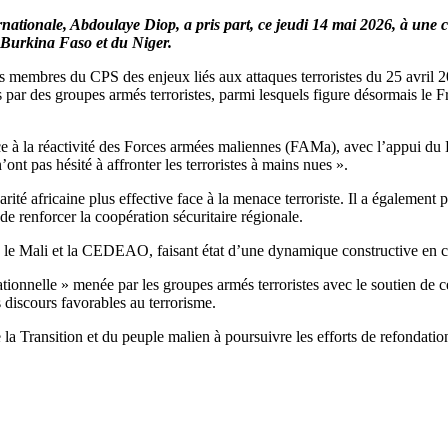
rnationale, Abdoulaye Diop, a pris part, ce jeudi 14 mai 2026, à une 
 Burkina Faso et du Niger.
 membres du CPS des enjeux liés aux attaques terroristes du 25 avril 202
s par des groupes armés terroristes, parmi lesquels figure désormais le
e à la réactivité des Forces armées maliennes (FAMa), avec l’appui du 
’ont pas hésité à affronter les terroristes à mains nues ».
arité africaine plus effective face à la menace terroriste. Il a également 
 de renforcer la coopération sécuritaire régionale.
e le Mali et la CEDEAO, faisant état d’une dynamique constructive en cou
ionnelle » menée par les groupes armés terroristes avec le soutien de cer
discours favorables au terrorisme.
la Transition et du peuple malien à poursuivre les efforts de refondation d