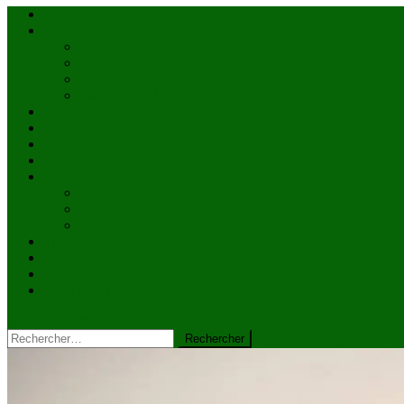
Accueil
Actualités
à la une
Au Mali
En afrique
Internationnal
Brèves
économie
Politique
Santé
Société
éducation
Culture
Faits divers
Sports
VIDÉOS
Kiosque à journaux
CONTACT
site mode button
Rechercher :