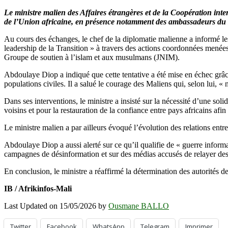
Le ministre malien des Affaires étrangères et de la Coopération inte
de l’Union africaine, en présence notamment des ambassadeurs du
Au cours des échanges, le chef de la diplomatie malienne a informé les
leadership de la Transition » à travers des actions coordonnées menée
Groupe de soutien à l’islam et aux musulmans (JNIM).
Abdoulaye Diop a indiqué que cette tentative a été mise en échec grâc
populations civiles. Il a salué le courage des Maliens qui, selon lui, « n
Dans ses interventions, le ministre a insisté sur la nécessité d’une solid
voisins et pour la restauration de la confiance entre pays africains afin
Le ministre malien a par ailleurs évoqué l’évolution des relations entr
Abdoulaye Diop a aussi alerté sur ce qu’il qualifie de « guerre informat
campagnes de désinformation et sur des médias accusés de relayer des 
En conclusion, le ministre a réaffirmé la détermination des autorités de 
IB / Afrikinfos-Mali
Last Updated on 15/05/2026 by
Ousmane BALLO
Twitter
Facebook
WhatsApp
Telegram
Imprimer