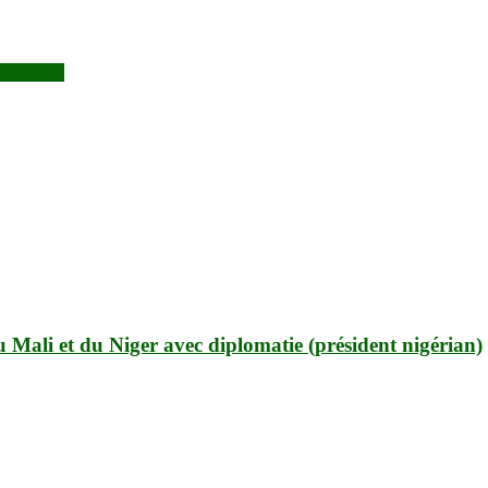
eaux usées
Mali et du Niger avec diplomatie (président nigérian)