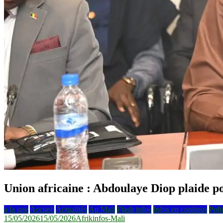
Union africaine : Abdoulaye Diop plaide po
à la une
Accueil
Actualités
Au Mali
Flash infos
Infos en continus
Poli
15/05/2026
15/05/2026
Afrikinfos-Mali