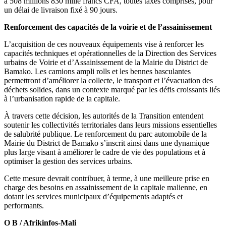
à 508 millions 830 mille francs CFA, toutes taxes comprises, pour
de
un délai de livraison fixé à 90 jours.
Bamako
Renforcement des capacités de la voirie et de l’assainissement
L’acquisition de ces nouveaux équipements vise à renforcer les
capacités techniques et opérationnelles de la Direction des Services
urbains de Voirie et d’Assainissement de la Mairie du District de
Bamako. Les camions ampli rolls et les bennes basculantes
permettront d’améliorer la collecte, le transport et l’évacuation des
déchets solides, dans un contexte marqué par les défis croissants liés
à l’urbanisation rapide de la capitale.
À travers cette décision, les autorités de la Transition entendent
soutenir les collectivités territoriales dans leurs missions essentielles
de salubrité publique. Le renforcement du parc automobile de la
Mairie du District de Bamako s’inscrit ainsi dans une dynamique
plus large visant à améliorer le cadre de vie des populations et à
optimiser la gestion des services urbains.
Cette mesure devrait contribuer, à terme, à une meilleure prise en
charge des besoins en assainissement de la capitale malienne, en
dotant les services municipaux d’équipements adaptés et
performants.
O B / Afrikinfos-Mali