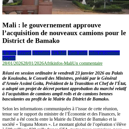
Mali : le gouvernement approuve
l’acquisition de nouveaux camions pour le
District de Bamako
à la une
Accueil
Actualités
Au Mali
Flash infos
Infos en continus
Société
sur
28/01/2026
28/01/2026
Afrikinfos-Mali
Un commentaire
Mali
Réuni en session ordinaire le vendredi 23 janvier 2026 au Palais
:
de Koulouba, le Conseil des Ministres, présidé par le Général
le
d’Armée Assimi Goïta, Président de la Transition et Chef de l’État,
gouvernement
a adopté un projet de décret portant approbation du marché relatif
approuve
à l’acquisition de camions ampli rolls et de camions bennes
l’acquisition
basculantes au profit de la Mairie du District de Bamako.
de
nouveaux
Selon les informations communiquées à l’issue de cette réunion,
camions
tenue sur le rapport du ministre de l’Économie et des Finances, le
pour
marché a été conclu entre la Mairie du District de Bamako et la
le
société « Toguna Motors ». Le montant global de l’opération s’élève
District