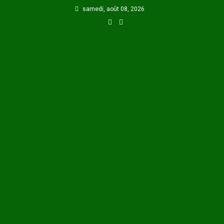
Skip
samedi, août 08, 2026
to
content