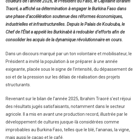
couleurs de l’année 2026, le Président du Faso, le Capitaine Ibrahim
:
Traoré, a affiché sa détermination à engager le Burkina Faso dans
Ibrahim
une phase d’accélération soutenue des réformes économiques,
Traoré
Annonce
industrielles et infrastructurelles. Depuis le Palais de Koulouba, le
Une
Chef de l’État a appelé les Burkinabè à redoubler d’efforts afin de
Intensification
consolider les acquis de la dynamique révolutionnaire en cours.
Des
Réformes
Dans un discours marqué par un ton volontaire et mobilisateur, le
Et
Président a invité la population à se préparer à une année
Des
exigeante, placée sous le signe de l’intensité, du dépassement de
Chantiers
soi et de la pression sur les délais de réalisation des projets
Structurants
structurants.
En
2026
Revenant sur le bilan de l’année 2025, Ibrahim Traoré s’est réjoui
des résultats jugés satisfaisants, notamment dans le secteur
agricole. Il a mis en avant une production record, illustrée par le
développement de cultures jusque-là considérées comme
improbables au Burkina Faso, telles que le blé, l’ananas, la vigne,
mais aussi le cacao et le café.