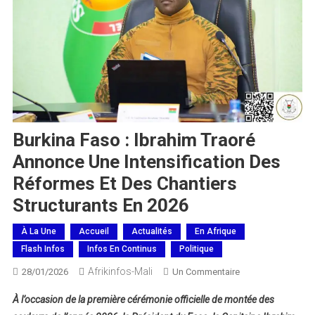
Burkina Faso : Ibrahim Traoré
Annonce Une Intensification Des
Réformes Et Des Chantiers
Structurants En 2026
À La Une
Accueil
Actualités
En Afrique
Flash Infos
Infos En Continus
Politique
Afrikinfos-Mali
Sur
28/01/2026
Un Commentaire
Burkina
À l’occasion de la première cérémonie officielle de montée des
Faso