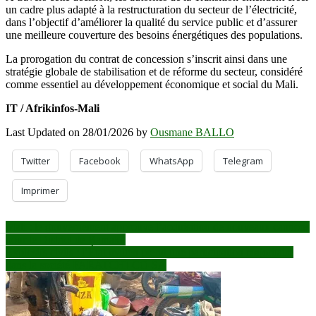
un cadre plus adapté à la restructuration du secteur de l’électricité,
dans l’objectif d’améliorer la qualité du service public et d’assurer
une meilleure couverture des besoins énergétiques des populations.
La prorogation du contrat de concession s’inscrit ainsi dans une
stratégie globale de stabilisation et de réforme du secteur, considéré
comme essentiel au développement économique et social du Mali.
IT / Afrikinfos-Mali
Last Updated on 28/01/2026 by
Ousmane BALLO
Twitter
Facebook
WhatsApp
Telegram
Imprimer
Navigation
Mali : le gouvernement approuve l’acquisition de nouveaux camions
pour le District de Bamako
de
Explosifs civils : l’État malien prend une participation majoritaire
l’article
dans la société FARATCHI-CO-SA