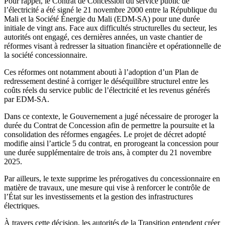
Pour rappel, le Contrat de Concession du service public de
avec
l’électricité a été signé le 21 novembre 2000 entre la République du
EDM-
Mali et la Société Énergie du Mali (EDM-SA) pour une durée
SA
initiale de vingt ans. Face aux difficultés structurelles du secteur, les
autorités ont engagé, ces dernières années, un vaste chantier de
réformes visant à redresser la situation financière et opérationnelle de
la société concessionnaire.
Ces réformes ont notamment abouti à l’adoption d’un Plan de
redressement destiné à corriger le déséquilibre structurel entre les
coûts réels du service public de l’électricité et les revenus générés
par EDM-SA.
Dans ce contexte, le Gouvernement a jugé nécessaire de proroger la
durée du Contrat de Concession afin de permettre la poursuite et la
consolidation des réformes engagées. Le projet de décret adopté
modifie ainsi l’article 5 du contrat, en prorogeant la concession pour
une durée supplémentaire de trois ans, à compter du 21 novembre
2025.
Par ailleurs, le texte supprime les prérogatives du concessionnaire en
matière de travaux, une mesure qui vise à renforcer le contrôle de
l’État sur les investissements et la gestion des infrastructures
électriques.
À travers cette décision, les autorités de la Transition entendent créer