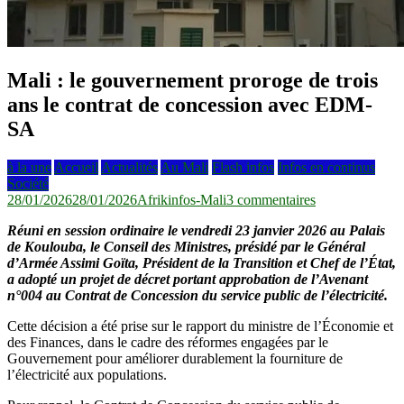
Mali : le gouvernement proroge de trois
ans le contrat de concession avec EDM-
SA
à la une
Accueil
Actualités
Au Mali
Flash infos
Infos en continus
Société
sur
28/01/2026
28/01/2026
Afrikinfos-Mali
3 commentaires
Mali
Réuni en session ordinaire le vendredi 23 janvier 2026 au Palais
:
de Koulouba, le Conseil des Ministres, présidé par le Général
le
d’Armée Assimi Goïta, Président de la Transition et Chef de l’État,
gouvernement
a adopté un projet de décret portant approbation de l’Avenant
proroge
n°004 au Contrat de Concession du service public de l’électricité.
de
trois
Cette décision a été prise sur le rapport du ministre de l’Économie et
ans
des Finances, dans le cadre des réformes engagées par le
le
Gouvernement pour améliorer durablement la fourniture de
contrat
l’électricité aux populations.
de
concession