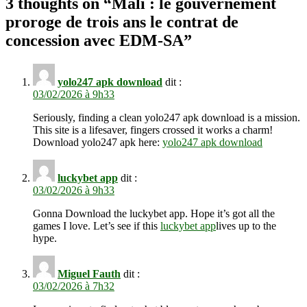
3 thoughts on “
Mali : le gouvernement
proroge de trois ans le contrat de
concession avec EDM-SA
”
yolo247 apk download
dit :
03/02/2026 à 9h33
Seriously, finding a clean yolo247 apk download is a mission.
This site is a lifesaver, fingers crossed it works a charm!
Download yolo247 apk here:
yolo247 apk download
luckybet app
dit :
03/02/2026 à 9h33
Gonna Download the luckybet app. Hope it’s got all the
games I love. Let’s see if this
luckybet app
lives up to the
hype.
Miguel Fauth
dit :
03/02/2026 à 7h32