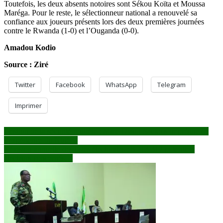
Toutefois, les deux absents notoires sont Sékou Koïta et Moussa
Maréga. Pour le reste, le sélectionneur national a renouvelé sa
confiance aux joueurs présents lors des deux premières journées
contre le Rwanda (1-0) et l’Ouganda (0-0).
Amadou Kodio
Source : Ziré
Twitter
Facebook
WhatsApp
Telegram
Imprimer
Navigation
Gestion de la sécurité routière : Mme Diadji Sacko s’imprègne de
l’expérience du Nigéria
de
Révision annuelle des listes électorales : 8 213 317 potentiels
l’article
électeurs concernés…