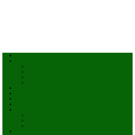
Accueil
Actualités
à la une
Au Mali
En afrique
Internationnal
Brèves
économie
Politique
Santé
Société
éducation
Culture
Faits divers
Sports