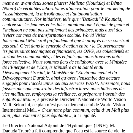
mettre en avant deux zones phares: Mallena (Koutiala) et Béma
(Nioro) de véritables laboratoires d’innovation pour le marketing de
l’assainissement, la microfinance et l’autonomisation
communautaire. Nos initiatives, telle que ‘’Benkadi’’ à Koutiala,
centrée sur les femmes et les filles, montrent que l’équité de genre et
l’inclusion ne sont pas simplement des principes, mais aussi des
leviers concrets de transformation sociale. World Vision
International Mali croit profondément que le progrès ne se construit
pas seul. C’est dans la synergie d’action entre : le Gouvernement,
les partenaires techniques et financiers, les ONG, les collectivités et
surtout les communautés, et les enfants que nous trouvons notre
force collective. Nous sommes fiers de collaborer avec le Ministère
de l’Energie et de l’Eau, le Ministère de la Santé et du
Développement Social, le Ministère de l’Environnement et du
Développement Durable, ainsi qu’avec l’ensemble des acteurs
engagés pour l’accès universel aux services WASH. Ensemble, nous
faisons plus que construire des infrastructures: nous bâtissons des
vies meilleures, renforçons la résilience, et préparons l’avenir des
enfants du Mali »,
a précisé le Directeur National de World Vision
Mali. Selon lui, ce plan n’est pas seulement celui de World Vision
International Mali.
« C’est notre plan commun, celui d’un Mali plus
sain, plus résilient et plus équitable »,
a-t-il ajouté.
Le Directeur National Adjoint de l’Hydraulique (DNH), M.
Daouda Traoré a fait comprendre que l’eau est la source de vie, le