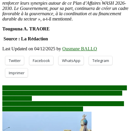
renforcer leurs synergies autour de ce Plan d’Affaires WASH 2026-
2030. Le Gouvernement, pour sa part, continuera de créer un cadre
favorable à la gouvernance, à la coordination et au financement
durable du secteur »,
a-t-il mentionné.
Tougouna A. TRAORE
Source : La Rédaction
Last Updated on 04/12/2025 by
Ousmane BALLO
Twitter
Facebook
WhatsApp
Telegram
Imprimer
Navigation
Mali : Le premier Forum National de l’Agriculture Biologique et de
l’Agroécologie formule des recommandations pour une transition
de
agricole durable
l’article
Loulouni toujours sous le choc des terroristes : les paysans pressés
d’aller récolter ce qui reste dans les champs