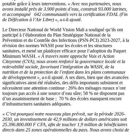
potable grâce à leurs interventions.
« Avec nos partenaires, nous
avons installé près de 3.900 points d’eau, construit 93.000 latrines,
et accompagné 642 communautés vers la certification FDAL (Fin
de Défécation à l’Air Libre) »,
a-t-il ajouté.
Le Directeur National de World Vision Mali a souligné qu’ils ont
participé à l’élaboration du Plan Stratégique National de la
Prévention et du Contrôle des Infections (PSN-PCI) 2023-2027, à la
révision des normes WASH pour les écoles et les structures
sanitaires, et mené un plaidoyer efficace pour l’adoption du Paquet
Minimum WASH.
« À travers notre approche Voix et Action
Citoyenne (CVA), nous avons renforcé la gouvernance locale et la
redevabilité sociale, favorisant l’intégration du WASH, de la
nutrition et de la protection de l’enfant dans les plans communaux
de développement »,
a-t-il ajouté. A ses dires, bien que des avancées
significatives aient été réalisées, des défis importants subsistent et
nécessitent une attention continue : 26% des ménages ruraux n’ont
toujours pas accès à une source d’eau sûre; 58 % ne disposent pas
d’un assainissement de base ; 70 % des écoles manquent encore
d’infrastructures sanitaires adéquates.
« C’est pourquoi notre nouveau plan prévoit, sur la période 2026-
2030, un investissement de 42,9 millions de dollars américains soit
25.396.800.000 F CFA, afin de toucher 1,9 million de bénéficiaires
directs dans 25 zones opérationnelles du pays. Nous avons choisi de