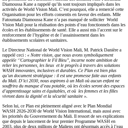
Diamoussa Kane a rappelé qu’ils sont toujours impliqués dans les
activités de World Vision Mali. C’est pourquoi, elle a remercié cette
Organisation pour les efforts consentis en faveur des enfants. Mlle
Fatoumata Diamoussa Kane n’a pas manqué de solliciter World
Vision Mali pour la réalisation des points d’eau fonctionnels dans les
écoles et les établissements de santé. Elle a aussi mis l’accent sur le
renforcement de l’hygiène et de l’assainissement dans les
établissements scolaires et sanitaires.
Le Directeur National de World Vision Mali, M. Patrick Danière a
rappelé ceci :
« Notre vision, que nous avons symboliquement
appelée ‘’Cartographier le Fil Bleu’’, incarne notre ambition de
relier les personnes, les lieux et le progrès à travers des solutions
WASH innovantes, inclusives et durables. Ce Plan est bien plus
qu’un document stratégique : il est une promesse faite aux enfants
du Mali. D’ici 2030, nous aspirons à un Mali où aucun enfant ne
souffrira du manque d’eau potable, où les écoles seront des espaces
d’apprentissage sains et équitables, et où les femmes et les filles
vivront dans la dignité et la sécurité sanitaire ».
Selon lui, ce Plan est pleinement aligné avec le Plan Mondial
WASH 2026-2030 de World Vision International, mais aussi avec
les priorités du Gouvernement du Mali. Il ressort de ses explications
que depuis le lancement de leur premier Programme WASH en
2003, plus de deux millions de Maliens ont désormais accès à l’eau