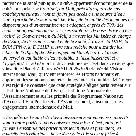
moteur de la santé publique, du développement économique et de la
cohésion sociale.
« Pourtant, au Mali, près d’un quart de nos
concitoyens ruraux n’ont toujours pas accès à une source d’eau
sûre à proximité de leur domicile. Plus, de la moitié des ménages ne
disposent pas d’un assainissement adéquat, et près de 70% des
écoles manquent encore de services sanitaires de base. Face à cette
réalité, le Gouvernement du Mali, à travers les Ministère en charge
de l’Eau, de l’Assainissement et de la Santé, à travers la DNH, la
DNACPN et la DGSHP, œuvre sans relâche pour atteindre les
cibles de l’Objectif de Développement Durable n°6 : l’accès
universel et équitable à l’eau potable, à l’assainissement et à
l’hygiène d’ici 2030 »,
a-t-il dit. Il estime que c’est dans ce cadre que
s’inscrit le Plan d’Affaires WASH 2026-3030 de World Vision
International Mali, qui vient renforcer les efforts nationaux en
apportant des solutions concrètes, innovantes et durables. M. Traoré
s’est réjoui de constater que cette stratégie s’aligne parfaitement sur
la Politique Nationale de l’Eau, la Politique Nationale de
l’Assainissement et sur les priorités des Programmes Nationaux
d’Accès à l’Eau Potable et à l’Assainissement, ainsi que sur les
engagements internationaux du Mali.
« Les défis de l’eau et de l’assainissement sont immenses, mais ils
sont à notre portée si nous agissons ensemble. C’est pourquoi
j’invite l’ensemble des partenaires techniques et financiers, les
collectivités territoriales, la société civile et le secteur privé à