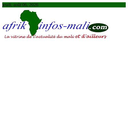
Skip
jeudi, août 06, 2026
to
content
AFRIKINFOS MALI
La vitrine de l'actualité du Mali et d'ailleurs