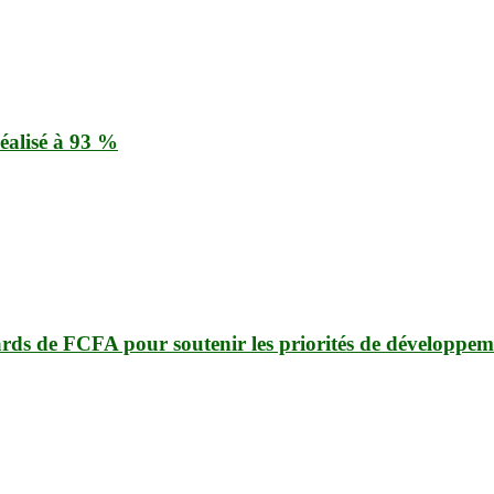
éalisé à 93 %
ards de FCFA pour soutenir les priorités de développem