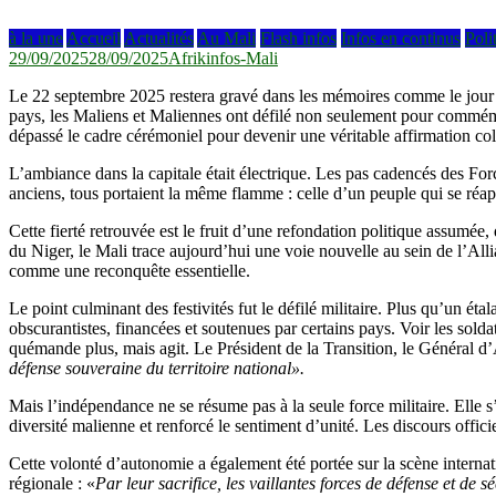
à la une
Accueil
Actualités
Au Mali
Flash infos
Infos en continus
Poli
29/09/2025
28/09/2025
Afrikinfos-Mali
Le 22 septembre 2025 restera gravé dans les mémoires comme le jour o
pays, les Maliens et Maliennes ont défilé non seulement pour commémor
dépassé le cadre cérémoniel pour devenir une véritable affirmation col
L’ambiance dans la capitale était électrique. Les pas cadencés des F
anciens, tous portaient la même flamme : celle d’un peuple qui se réapp
Cette fierté retrouvée est le fruit d’une refondation politique assumé
du Niger, le Mali trace aujourd’hui une voie nouvelle au sein de l’Allia
comme une reconquête essentielle.
Le point culminant des festivités fut le défilé militaire. Plus qu’un é
obscurantistes, financées et soutenues par certains pays. Voir les soldat
quémande plus, mais agit. Le Président de la Transition, le Général d
défense souveraine du territoire national».
Mais l’indépendance ne se résume pas à la seule force militaire. Elle s’e
diversité malienne et renforcé le sentiment d’unité. Les discours officie
Cette volonté d’autonomie a également été portée sur la scène interna
régionale : «
Par leur sacrifice, les vaillantes forces de défense et de 