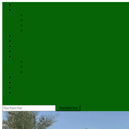
Accueil
Actualités
à la une
Au Mali
En afrique
Internationnal
Brèves
économie
Politique
Santé
Société
éducation
Culture
Faits divers
Sports
VIDÉOS
Kiosque à journaux
CONTACT
site mode button
Rechercher :