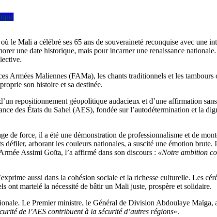
tique
ù le Mali a célébré ses 65 ans de souveraineté reconquise avec une int
er une date historique, mais pour incarner une renaissance nationale. S
lective.
orces Armées Maliennes (FAMa), les chants traditionnels et les tambour
roprie son histoire et sa destinée.
e, d’un repositionnement géopolitique audacieux et d’une affirmation sa
nce des États du Sahel (AES), fondée sur l’autodétermination et la dignit
talage de force, il a été une démonstration de professionnalisme et de mo
s défiler, arborant les couleurs nationales, a suscité une émotion brute. P
’Armée Assimi Goïta, l’a affirmé dans son discours :
«Notre ambition c
xprime aussi dans la cohésion sociale et la richesse culturelle. Les cérémo
ls ont martelé la nécessité de bâtir un Mali juste, prospère et solidaire.
tionale. Le Premier ministre, le Général de Division Abdoulaye Maïga, a
sécurité de l’AES contribuent à la sécurité d’autres régions
».