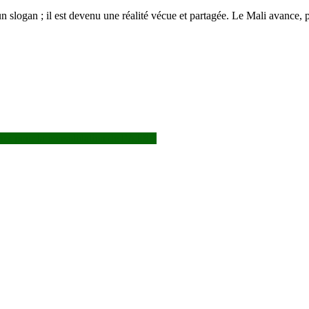
logan ; il est devenu une réalité vécue et partagée. Le Mali avance, port
ux pour la consolidation de l’AES ?