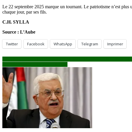
Le 22 septembre 2025 marque un tournant. Le patriotisme n’est plus un s
chaque jour, par ses fils.
C.H. SYLLA
Source : L’Aube
Twitter
Facebook
WhatsApp
Telegram
Imprimer
Navigation
Idéaux du père de l’indépendance du Mali, Modibo Keïta : Quels enje
Chronique : Harcèlement… textuel
de
l’article