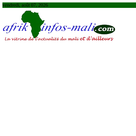
Skip
vendredi, août 07, 2026
to
content
AFRIKINFOS MALI
La vitrine de l'actualité du Mali et d'ailleurs