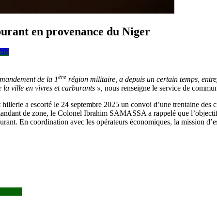
rburant en provenance du Niger
été
ère
ommandement de la 1
région militaire, a depuis un certain temps, entre
la ville en vivres et carburants »,
nous renseigne le service de commun
t hillerie a escorté le 24 septembre 2025 un convoi d’une trentaine des
andant de zone, le Colonel Ibrahim SAMASSA a rappelé que l’objectif pr
burant. En coordination avec les opérateurs économiques, la mission d’e
e passée