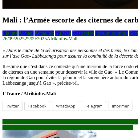
Mali : l’Armée escorte des citernes de ca
à la une
Accueil
Actualités
Au Mali
Flash infos
Infos en continus
Soci
26/09/2025
25/09/2025
Afrikinfos-Mali
« Dans le cadre de la sécurisation des personnes et des biens, le C
sur l’axe Gao- Labbezanga pour assurer la continuité de la déserte de 
Il estime que c’est dans ce contexte qu’une mission de la force codo e
de citernes en une semaine pour desservir la ville de Gao. « Le Comm
la région de Gao pour éviter la pénurie et la surenchère autour du car
Labbezanga jusqu’à Gao », précise-t-il.
I Traoré / Afrikinfos-Mali
Twitter
Facebook
WhatsApp
Telegram
Imprimer
Navigation
Mali : des cas d’inondations et de foudre enregistrés durant la semain
Rentrée scolaire 2025 : des préparatifs timides dans certaines écoles
de