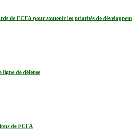
ards de FCFA pour soutenir les priorités de développem
e ligne de défense
lions de FCFA