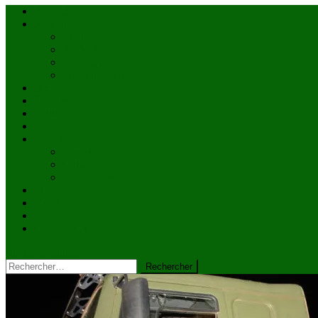
Accueil
Actualités
à la une
Au Mali
En afrique
Internationnal
Brèves
économie
Politique
Santé
Société
éducation
Culture
Faits divers
Sports
VIDÉOS
Kiosque à journaux
CONTACT
site mode button
Rechercher :