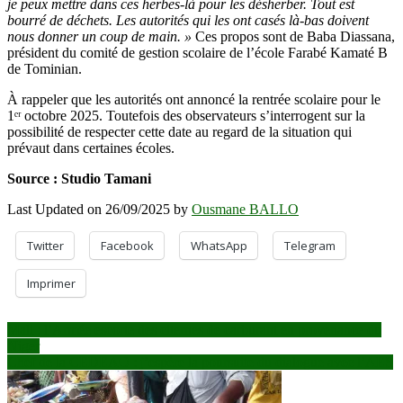
je peux mettre dans ces herbes-là pour les désherber. Tout est
bourré de déchets. Les autorités qui les ont casés là-bas doivent
nous donner un coup de main. »
Ces propos sont de Baba Diassana,
président du comité de gestion scolaire de l’école Farabé Kamaté B
de Tominian.
À rappeler que les autorités ont annoncé la rentrée scolaire pour le
1ᵉʳ octobre 2025. Toutefois des observateurs s’interrogent sur la
possibilité de respecter cette date au regard de la situation qui
prévaut dans certaines écoles.
Source : Studio Tamani
Last Updated on 26/09/2025 by
Ousmane BALLO
Twitter
Facebook
WhatsApp
Telegram
Imprimer
Navigation
Mali : l’Armée escorte des citernes de carburant en provenance du
Niger
de
Chef de la CEDEAO : j’espère la poursuite du dialogue avec l’AES
l’article