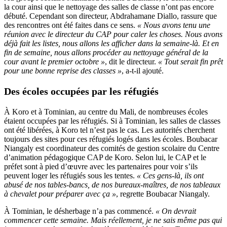
la cour ainsi que le nettoyage des salles de classe n’ont pas encore
débuté. Cependant son directeur, Abdrahamane Diallo, rassure que
des rencontres ont été faites dans ce sens.
« Nous avons tenu une
réunion avec le directeur du CAP pour caler les choses. Nous avons
déjà fait les listes, nous allons les afficher dans la semaine-là. Et en
fin de semaine, nous allons procéder au nettoyage général de la
cour avant le premier octobre »
, dit le directeur.
« Tout serait fin prêt
pour une bonne reprise des classes »
, a-t-il ajouté.
Des écoles occupées par les réfugiés
À Koro et à Tominian, au centre du Mali, de nombreuses écoles
étaient occupées par les réfugiés. Si à Tominian, les salles de classes
ont été libérées, à Koro tel n’est pas le cas. Les autorités cherchent
toujours des sites pour ces réfugiés logés dans les écoles. Boubacar
Niangaly est coordinateur des comités de gestion scolaire du Centre
d’animation pédagogique CAP de Koro. Selon lui, le CAP et le
préfet sont à pied d’œuvre avec les partenaires pour voir s’ils
peuvent loger les réfugiés sous les tentes.
« Ces gens-là, ils ont
abusé de nos tables-bancs, de nos bureaux-maîtres, de nos tableaux
à chevalet pour préparer avec ça »
, regrette Boubacar Niangaly.
À Tominian, le désherbage n’a pas commencé.
« On devrait
commencer cette semaine. Mais réellement, je ne sais même pas qui