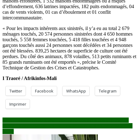
maisons effondrées, 1 532 maisons endommagées ou à risques
d’effondrement, 636 latrines impactées, 182 puits endommagés, 04
cas de vents violents, 01 cas d’éboulement et 01 conflit
intercommunautaire.
« Pour les impacts inhérents aux sinistrés, il y’a eu au total 2 679
ménages touchés, 20 574 personnes sinistrées dont 4 650 hommes
touchés, 5 558 femmes touchées, 5 418 filles touchées et 4 948
garçons touchés aussi 24 personnes sont décédées et 34 personnes
ont été blessées. 839,25 hectares de superficie de culture ont été
perdues. Du côté des animaux, 878 volailles, 513 petits ruminants et
85 grands ruminants ont été emportés », précise le Comité
Technique de Gestion des Crises et Catastrophes.
I Traoré / Afrikinfos-Mali
Twitter
Facebook
WhatsApp
Telegram
Imprimer
Navigation
AES – Russie : Abdoulaye Diop parle des avancées importantes
Mali : l’Armée escorte des citernes de carburant en provenance du
de
Niger
l’article