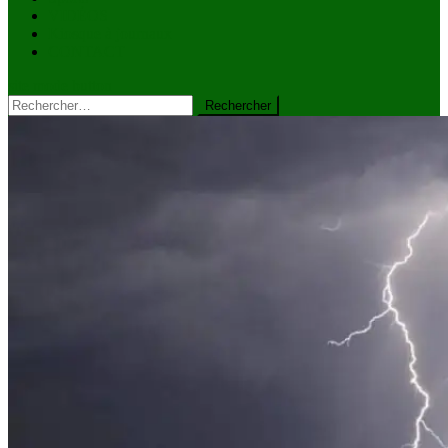
VIDÉOS
Kiosque à journaux
CONTACT
site mode button
Rechercher :