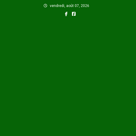
Skip
vendredi, août 07, 2026
to
content