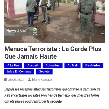
Menace Terroriste : La Garde Plus
Que Jamais Haute
À La Une
Accueil
Actualités
Au Mali
Flash Infos
Infos En Continus
Société
Elalie Konaté
25/08/2022
Depuis les récentes attaques terroristes qui ont visé la garnison de
Kati et certaines localités proches de Bamako, des mesures fortes
ont été prises pour renforcer la sécurité.