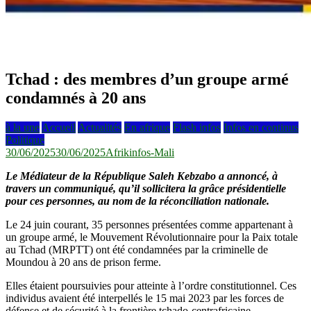
Tchad : des membres d’un groupe armé
condamnés à 20 ans
à la une
Accueil
Actualités
En afrique
Flash infos
Infos en continus
Politique
30/06/2025
30/06/2025
Afrikinfos-Mali
Le Médiateur de la République Saleh Kebzabo a annoncé, à
travers un communiqué, qu’il sollicitera la grâce présidentielle
pour ces personnes, au nom de la réconciliation nationale.
Le 24 juin courant, 35 personnes présentées comme appartenant à
un groupe armé, le Mouvement Révolutionnaire pour la Paix totale
au Tchad (MRPTT) ont été condamnées par la criminelle de
Moundou à 20 ans de prison ferme.
Elles étaient poursuivies pour atteinte à l’ordre constitutionnel. Ces
individus avaient été interpellés le 15 mai 2023 par les forces de
défense et de sécurité à la frontière tchado-centrafricaine.