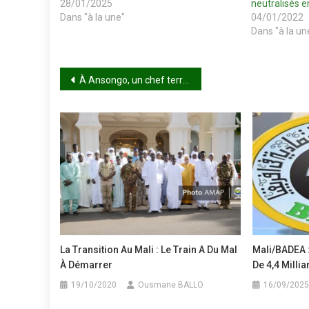
28/01/2025
neutralisés e
Dans "à la une"
04/01/2022
Dans "à la un
Navigation
À Ansongo, un chef terroriste et ses éléments se sont rendus aux FAMa
de
l’article
La Transition Au Mali : Le Train A Du Mal
Mali/BADEA :
À Démarrer
De 4,4 Milli
19/10/2020
Ousmane BALLO
16/09/2025