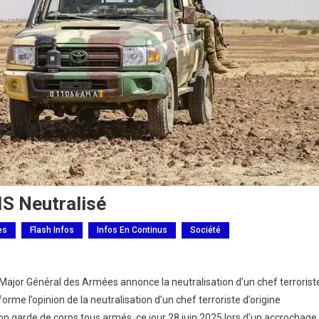
IS Neutralisé
es
Flash Infos
Infos En Continus
Société
Major Général des Armées annonce la neutralisation d’un chef terrorist
rme l’opinion de la neutralisation d’un chef terroriste d’origine
on garde de corps tous armés, ce jour 28 juin 2025 lors d’un accrochage