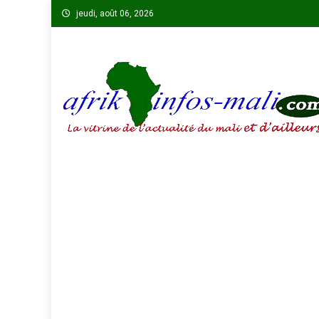
Skip
jeudi, août 06, 2026
to
content
AFRIKINFOS MALI
La vitrine de l'actualité du Mali et d'ailleurs