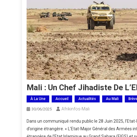
Mali : Un Chef Jihadiste De L’E
À La Une
Accueil
Actualités
Au Mali
Brèv
Afrikinfos-Mali
30/06/2025
Dans un communiqué rendu public le 28 Juin 2025, l’Etat-
d’origine étrangère. « L’Etat-Major Général des Armées info
étrangère de l’Etat Islamique au Grand Sahara (EIGS) et s