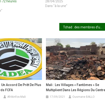
n 72 heures
28/04/2025
Dans "à la une"
e"
Tchad : des membres d’un groupe armé condamnés à 20 ans
 Un Accord De Prêt De Plus
Mali : Les Villages « Fantômes » Se
ards FCFA
Multiplient Dans Les Régions Du Centr
Afrikinfos-Mali
17/09/2021
Ousmane BALLO