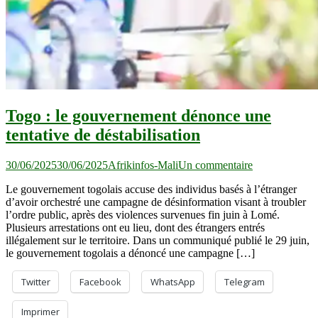
Togo : le gouvernement dénonce une
tentative de déstabilisation
sur
30/06/2025
30/06/2025
Afrikinfos-Mali
Un commentaire
Togo
Le gouvernement togolais accuse des individus basés à l’étranger
:
d’avoir orchestré une campagne de désinformation visant à troubler
le
l’ordre public, après des violences survenues fin juin à Lomé.
gouvernement
Plusieurs arrestations ont eu lieu, dont des étrangers entrés
dénonce
illégalement sur le territoire. Dans un communiqué publié le 29 juin,
une
le gouvernement togolais a dénoncé une campagne […]
tentative
de
déstabilisation
Twitter
Facebook
WhatsApp
Telegram
Imprimer