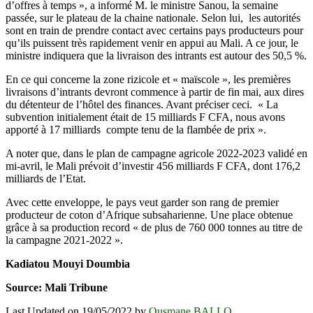
d’offres à temps », a informé M. le ministre Sanou, la semaine
passée, sur le plateau de la chaine nationale. Selon lui, les autorités
sont en train de prendre contact avec certains pays producteurs pour
qu’ils puissent très rapidement venir en appui au Mali. A ce jour, le
ministre indiquera que la livraison des intrants est autour des 50,5 %.
En ce qui concerne la zone rizicole et « maïscole », les premières
livraisons d’intrants devront commence à partir de fin mai, aux dires
du détenteur de l’hôtel des finances. Avant préciser ceci. « La
subvention initialement était de 15 milliards F CFA, nous avons
apporté à 17 milliards compte tenu de la flambée de prix ».
A noter que, dans le plan de campagne agricole 2022-2023 validé en
mi-avril, le Mali prévoit d’investir 456 milliards F CFA, dont 176,2
milliards de l’Etat.
Avec cette enveloppe, le pays veut garder son rang de premier
producteur de coton d’Afrique subsaharienne. Une place obtenue
grâce à sa production record « de plus de 760 000 tonnes au titre de
la campagne 2021-2022 ».
Kadiatou Mouyi Doumbia
Source: Mali Tribune
Last Updated on 19/05/2022 by
Ousmane BALLO