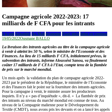
Campagne agricole 2022-2023: 17
milliards de F CFA pour les intrants
à la une
Actualités
Au Mali
économie
Flash infos
Infos en continus
19/05/2022
Ousmane BALLO
La livraison des intrants agricoles au titre de la campagne agricole
à venir à atteint les 50 %, selon le ministre de l’Economie et des
Finances. Au lieu de 15 milliards F CFA, initialement prévus, la
subvention des intrants, informe Alousséni Sanou, va finalement
coûter 17 milliards de F CFA à l’Etat, compte tenu de la flambée
de prix sur le marché mondial.
Un mois après la validation du plan de campagne agricole 2022-
2023 par le président de la République, le ministère de l’Economie
et des Finances fait le point sur la fourniture des intrants agricoles.
Pour la campagne à venir, le ministre assure les producteurs
inquiets. Il n’y a « pas d’inquiétude », dit-il. « La flambée de prix
des intrants au niveau du marché mondial est connue de tous. Au
niveau de la Compagnie malienne pour le Développement du
Textile (CMDT), nous avons pris les devants et on a lancé les appels