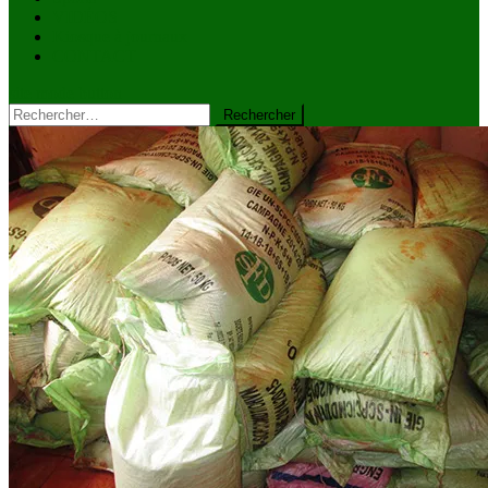
VIDÉOS
Kiosque à journaux
CONTACT
site mode button
Rechercher :