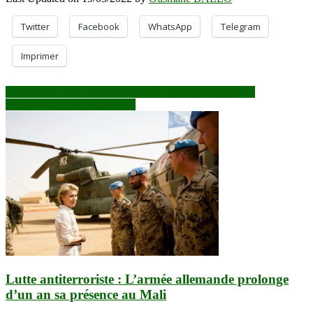
Twitter
Facebook
WhatsApp
Telegram
Imprimer
Navigation
Le retrait du Mali du G5 SAHEL: Une option judicieuse
Transports: les tarifs grimpent
de
l’article
Lutte antiterroriste : L’armée allemande prolonge
d’un an sa présence au Mali