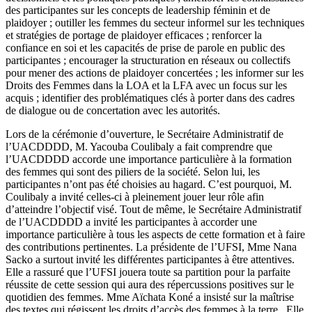
des participantes sur les concepts de leadership féminin et de
plaidoyer ; outiller les femmes du secteur informel sur les techniques
et stratégies de portage de plaidoyer efficaces ; renforcer la
confiance en soi et les capacités de prise de parole en public des
participantes ; encourager la structuration en réseaux ou collectifs
pour mener des actions de plaidoyer concertées ; les informer sur les
Droits des Femmes dans la LOA et la LFA avec un focus sur les
acquis ; identifier des problématiques clés à porter dans des cadres
de dialogue ou de concertation avec les autorités.
Lors de la cérémonie d’ouverture, le Secrétaire Administratif de
l’UACDDDD, M. Yacouba Coulibaly a fait comprendre que
l’UACDDDD accorde une importance particulière à la formation
des femmes qui sont des piliers de la société. Selon lui, les
participantes n’ont pas été choisies au hagard. C’est pourquoi, M.
Coulibaly a invité celles-ci à pleinement jouer leur rôle afin
d’atteindre l’objectif visé. Tout de même, le Secrétaire Administratif
de l’UACDDDD a invité les participantes à accorder une
importance particulière à tous les aspects de cette formation et à faire
des contributions pertinentes. La présidente de l’UFSI, Mme Nana
Sacko a surtout invité les différentes participantes à être attentives.
Elle a rassuré que l’UFSI jouera toute sa partition pour la parfaite
réussite de cette session qui aura des répercussions positives sur le
quotidien des femmes. Mme Aïchata Koné a insisté sur la maîtrise
des textes qui régissent les droits d’accès des femmes à la terre. Elle