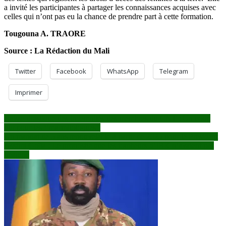
a invité les participantes à partager les connaissances acquises avec
celles qui n’ont pas eu la chance de prendre part à cette formation.
Tougouna A. TRAORE
Source : La Rédaction du Mali
Twitter
Facebook
WhatsApp
Telegram
Imprimer
Navigation
Baisse drastique des indemnités des membres du CNT : Un coup
dur pour les ‘’marmitologues’’
de
Un mandat de 5 ans renouvelable à partir de 2025 pour le Président
l’article
Assimi Goïta : Le pronostic que les tombeurs d’IBK n’avaient pas
imaginé