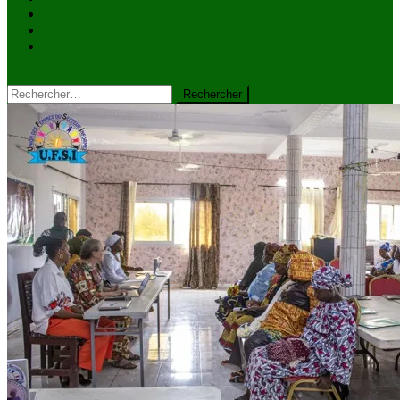
VIDÉOS
Kiosque à journaux
CONTACT
site mode button
Rechercher :