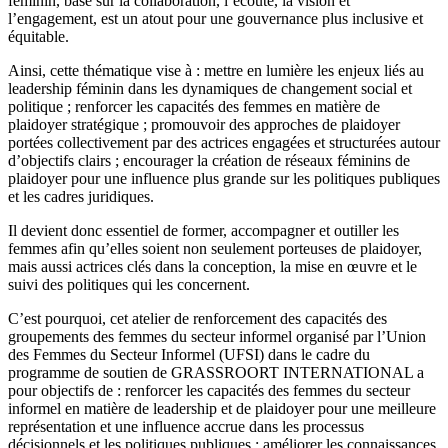
féminin, basé sur la collaboration, l’écoute, la vision et
l’engagement, est un atout pour une gouvernance plus inclusive et
équitable.
Ainsi, cette thématique vise à : mettre en lumière les enjeux liés au
leadership féminin dans les dynamiques de changement social et
politique ; renforcer les capacités des femmes en matière de
plaidoyer stratégique ; promouvoir des approches de plaidoyer
portées collectivement par des actrices engagées et structurées autour
d’objectifs clairs ; encourager la création de réseaux féminins de
plaidoyer pour une influence plus grande sur les politiques publiques
et les cadres juridiques.
Il devient donc essentiel de former, accompagner et outiller les
femmes afin qu’elles soient non seulement porteuses de plaidoyer,
mais aussi actrices clés dans la conception, la mise en œuvre et le
suivi des politiques qui les concernent.
C’est pourquoi, cet atelier de renforcement des capacités des
groupements des femmes du secteur informel organisé par l’Union
des Femmes du Secteur Informel (UFSI) dans le cadre du
programme de soutien de GRASSROORT INTERNATIONAL a
pour objectifs de : renforcer les capacités des femmes du secteur
informel en matière de leadership et de plaidoyer pour une meilleure
représentation et une influence accrue dans les processus
décisionnels et les politiques publiques ; améliorer les connaissances