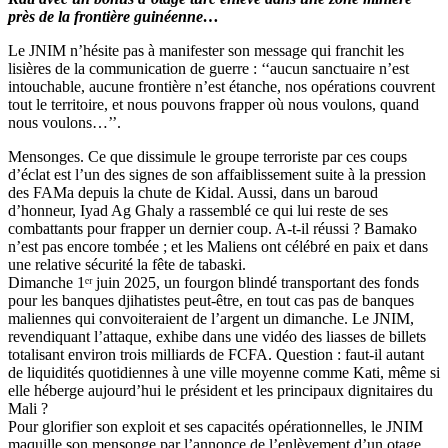
près de la frontière guinéenne…
Le JNIM n’hésite pas à manifester son message qui franchit les
lisières de la communication de guerre : ‘‘aucun sanctuaire n’est
intouchable, aucune frontière n’est étanche, nos opérations couvrent
tout le territoire, et nous pouvons frapper où nous voulons, quand
nous voulons…’’.
Mensonges. Ce que dissimule le groupe terroriste par ces coups
d’éclat est l’un des signes de son affaiblissement suite à la pression
des FAMa depuis la chute de Kidal. Aussi, dans un baroud
d’honneur, Iyad Ag Ghaly a rassemblé ce qui lui reste de ses
combattants pour frapper un dernier coup. A-t-il réussi ? Bamako
n’est pas encore tombée ; et les Maliens ont célébré en paix et dans
une relative sécurité la fête de tabaski.
Dimanche 1ᵉʳ juin 2025, un fourgon blindé transportant des fonds
pour les banques djihatistes peut-être, en tout cas pas de banques
maliennes qui convoiteraient de l’argent un dimanche. Le JNIM,
revendiquant l’attaque, exhibe dans une vidéo des liasses de billets
totalisant environ trois milliards de FCFA. Question : faut-il autant
de liquidités quotidiennes à une ville moyenne comme Kati, même si
elle héberge aujourd’hui le président et les principaux dignitaires du
Mali ?
Pour glorifier son exploit et ses capacités opérationnelles, le JNIM
maquille son mensonge par l’annonce de l’enlèvement d’un otage