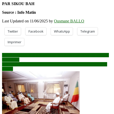
PAR SIKOU BAH
Source : Info Matin
Last Updated on 11/06/2025 by
Ousmane BALLO
Twitter
Facebook
WhatsApp
Telegram
Imprimer
Navigation
Avion présidentiel et équipements militaires : Le défilé des témoins
commence
de
Ibrahima N’Diaye dit Ibba : Un homme de terrain et d’action s’en
l’article
est allé