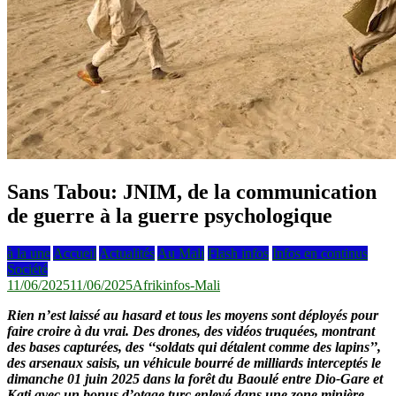
Sans Tabou: JNIM, de la communication
de guerre à la guerre psychologique
à la une
Accueil
Actualités
Au Mali
Flash infos
Infos en continus
Société
11/06/2025
11/06/2025
Afrikinfos-Mali
Rien n’est laissé au hasard et tous les moyens sont déployés pour
faire croire à du vrai.
Des drones, des vidéos truquées, montrant
des bases capturées, des ‘‘soldats qui détalent comme des lapins’’,
des arsenaux saisis, un véhicule bourré de milliards interceptés le
dimanche 01 juin 2025 dans la forêt du Baoulé entre Dio-Gare et
Kati avec un bonus d’otage turc enlevé dans une zone minière