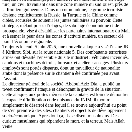
turc, un civil travaillant dans une zone minière du sud-ouest, près de
la frontière guinéenne. Dans un communiqué, le groupe terroriste
désigne explicitement la Russie, la Turquie et la Chine comme
cibles, accusées de soutenir les juntes militaires au pouvoir. Cette
stratégie, mêlant prises d’otages, de sabotage économique et de
propagande, vise à déstabiliser les partenaires internationaux du Mali
et à semer la peur dans les zones d’activité minière, un secteur clé
pour l’économie régionale.
Toujours le jeudi 5 juin 2025, une nouvelle attaque a visé l’usine JB
à Kirikrou Sibi, sur la route nationale 5. Des combattants terroristes
armés ont dévasté l’ensemble du site industriel : véhicules incendiés,
camions et machines détruits, bureaux et ateliers saccagés. Plusieurs
employés sont portés disparus, dont un travailleur de nationalité
arabe dont la présence sur le chantier a été confirmée peu avant
l’assaut.
Le directeur général de la société, Abdoul Aziz Dia, a publié un
tweet confirmant l’attaque et dénonçant la gravité de la situation.
Cette attaque, aux portes mêmes de la capitale, est loin de démontrer
la capacité d’infiltration et de nuisance du JNIM, il montre
simplement le désarroi dans lequel il se trouve aujourd’hui au point
de s’en prendre à des sites, chantiers et objectifs de développement
socio-économique. Après tout ça, ils se disent musulmans. Des
curieux musulmans qui répandent la mort, et la terreur. Mais Allah
veille.