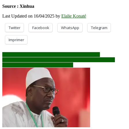
Source : Xinhua
Last Updated on 16/04/2025 by
Elalie Konaté
Twitter
Facebook
WhatsApp
Telegram
Imprimer
Navigation
Sénou : Des faussaires de billets de banque interpellés
Sergueï Lavrov affirme que le « chaos » en Afrique est lié aux
de
frontières issues de la période coloniale
l’article