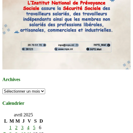
Archives
Archives
Calendrier
avril 2025
L
M
M
J
V
S
D
1
2
3
4
5
6