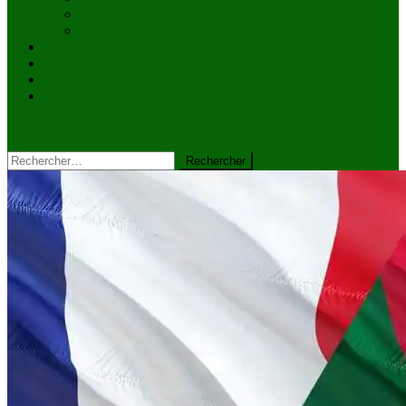
Culture
Faits divers
Sports
VIDÉOS
Kiosque à journaux
CONTACT
site mode button
Rechercher :