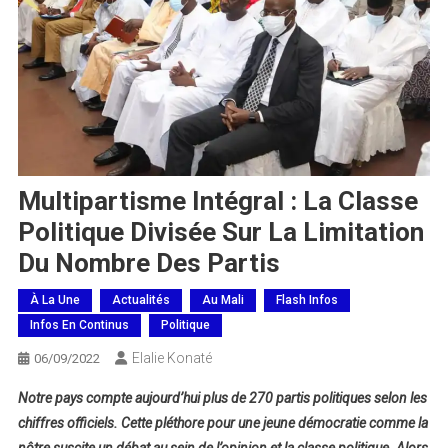
Multipartisme Intégral : La Classe
Politique Divisée Sur La Limitation
Du Nombre Des Partis
À La Une
Actualités
Au Mali
Flash Infos
Infos En Continus
Politique
Elalie Konaté
06/09/2022
Notre pays compte aujourd’hui plus de 270 partis politiques selon les
chiffres officiels. Cette pléthore pour une jeune démocratie comme la
nôtre suscite un débat au sein de l’opinion et la classe politique. Alors