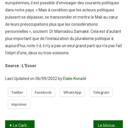
européennes, il est possible d’envisager des courants politiques
dans notre pays. « Mais à condition que les acteurs politiques
puissent se dépasser, se transcender et mettre le Mali au cœur
de leurs préoccupations plus que les considérations
personnelles », soutient Dr Mamadou Samaké. Cela est d’autant
plus important que de l’instauration du pluralisme politique à
aujourd’hui, note-t-il, il n’y a pas un seul grand parti qui n’a pas fait
l’objet d’une, deux ou trois scissions.
Source : L’Essor
Last Updated on 06/09/2022 by
Elalie Konaté
Twitter
Facebook
WhatsApp
Telegram
Imprimer
Navigation
Le Carburant baisse à nouveau
Le blocus de Douentza levée …Et après ?