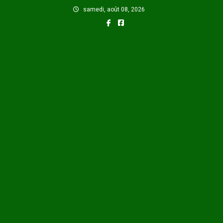
Skip
samedi, août 08, 2026
to
content