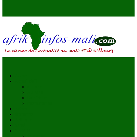
AFRIKINFOS MALI
La vitrine de l'actualité du Mali et d'ailleurs
Accueil
Actualités
à la une
Au Mali
En afrique
Internationnal
Brèves
économie
Politique
Santé
Société
éducation