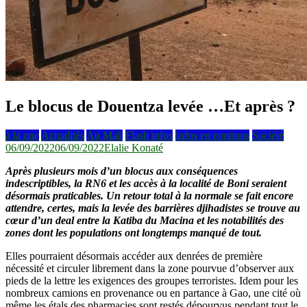
Le blocus de Douentza levée …Et après ?
à la une
Actualités
Au Mali
Flash infos
Infos en continus
Société
06/09/2022
06/09/2022
Elalie Konaté
Après plusieurs mois d’un blocus aux conséquences
indescriptibles, la RN6 et les accès à la localité de Boni seraient
désormais praticables. Un retour total à la normale se fait encore
attendre, certes, mais la levée des barrières djihadistes se trouve au
cœur d’un deal entre la Katiba du Macina et les notabilités des
zones dont les populations ont longtemps manqué de tout.
Elles pourraient désormais accéder aux denrées de première
nécessité et circuler librement dans la zone pourvue d’observer aux
pieds de la lettre les exigences des groupes terroristes. Idem pour les
nombreux camions en provenance ou en partance à Gao, une cité où
même les étals des pharmacies sont restés dépourvus pendant tout le