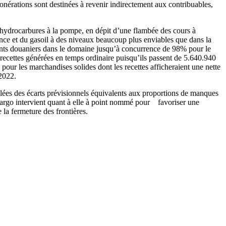
exonérations sont destinées à revenir indirectement aux contribuables,
 d’hydrocarbures à la pompe, en dépit d’une flambée des cours à
ssence et du gasoil à des niveaux beaucoup plus enviables que dans la
ments douaniers dans le domaine jusqu’à concurrence de 98% pour le
s recettes générées en temps ordinaire puisqu’ils passent de 5.640.940
our les marchandises solides dont les recettes afficheraient une nette
 2022.
ulées des écarts prévisionnels équivalents aux proportions de manques
mbargo intervient quant à elle à point nommé pour favoriser une
 la fermeture des frontières.