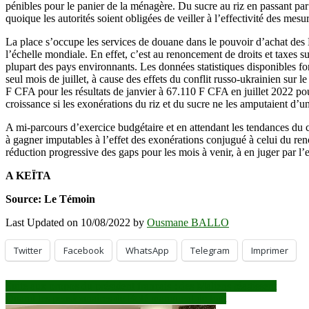
pénibles pour le panier de la ménagère. Du sucre au riz en passant par l
quoique les autorités soient obligées de veiller à l’effectivité des mesu
La place s’occupe les services de douane dans le pouvoir d’achat des M
l’échelle mondiale. En effet, c’est au renoncement de droits et taxes s
plupart des pays environnants. Les données statistiques disponibles f
seul mois de juillet, à cause des effets du conflit russo-ukrainien sur
F CFA pour les résultats de janvier à 67.110 F CFA en juillet 2022 pou
croissance si les exonérations du riz et du sucre ne les amputaient d’
A mi-parcours d’exercice budgétaire et en attendant les tendances du 
à gagner imputables à l’effet des exonérations conjugué à celui du re
réduction progressive des gaps pour les mois à venir, à en juger par l’e
A KEÏTA
Source: Le Témoin
Last Updated on 10/08/2022 by
Ousmane BALLO
Twitter
Facebook
WhatsApp
Telegram
Imprimer
Navigation
Suite aux propos du président français : des Maliens réagissent
Quand les pensionnaires de Bolé manquent de tout
de