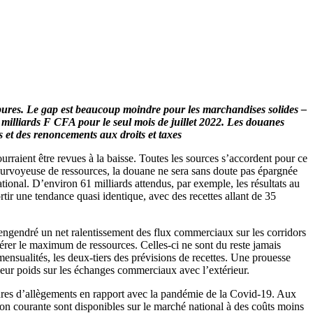
rbures. Le gap est beaucoup moindre pour les marchandises solides –
1 milliards F CFA pour le seul mois de juillet 2022. Les douanes
s et des renoncements aux droits et taxes
rraient être revues à la baisse. Toutes les sources s’accordent pour ce
le pourvoyeuse de ressources, la douane ne sera sans doute pas épargnée
ational. D’environ 61 milliards attendus, par exemple, les résultats au
rtir une tendance quasi identique, avec des recettes allant de 35
 engendré un net ralentissement des flux commerciaux sur les corridors
érer le maximum de ressources. Celles-ci ne sont du reste jamais
ensualités, les deux-tiers des prévisions de recettes. Une prouesse
leur poids sur les échanges commerciaux avec l’extérieur.
esures d’allègements en rapport avec la pandémie de la Covid-19. Aux
n courante sont disponibles sur le marché national à des coûts moins