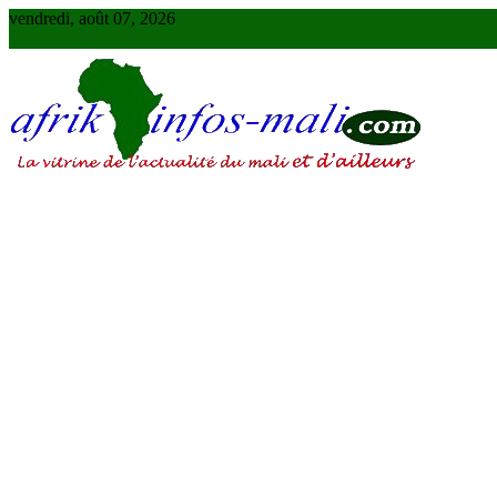
Skip
vendredi, août 07, 2026
to
content
AFRIKINFOS MALI
La vitrine de l'actualité du Mali et d'ailleurs