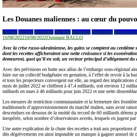
Les Douanes maliennes : au cœur du pouvo
à la une
Accueil
Actualités
Au Mali
économie
Flash infos
Infos en co
10/08/2022
10/08/2022
Ousmane BALLO
Avec la crise russo-ukrainienne, les gains se comptent au centième
dont les recettes afficheraient une nette croissance si les exonérat
demeurent, quoi qu’il en soit, un vecteur principal d’allégement du
Avec des prévisions en butte aux aléas de l’embargo sous-régional ains
faire sur un collectif budgétaire en gestation, à l’effet de revoir à la
et tous les projecteurs convergent sur elle, au regard des implications
mois de juillet 2022 se chiffrent à 47,4 milliards, soit environ 12 mil
milliards en mars à 46 milliards pour juin 2022 et une nette dissemblan
Les mesures de restriction communautaire et la fermeture des frontièr
traditionnels d’approvisionnement du marché malien, sans avoir raison
descendues en dessous de la moitié du record de 60 milliards détenu pa
inespérée, selon nombre d’observateurs avertis, lesquels en jugent pa
Une autre explication de la chute des recettes a trait aux proportions
dits dégrèvements est ainsi imputable un manque à gagner annuel de d