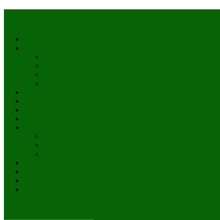
Accueil
Actualités
à la une
Au Mali
En afrique
Internationnal
Brèves
économie
Politique
Santé
Société
éducation
Culture
Faits divers
Sports
VIDÉOS
Kiosque à journaux
CONTACT
site mode button