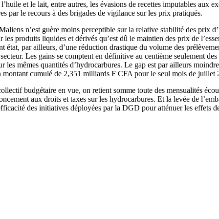
’huile et le lait, entre autres, les évasions de recettes imputables aux 
res par le recours à des brigades de vigilance sur les prix pratiqués.
aliens n’est guère moins perceptible sur la relative stabilité des prix
ur les produits liquides et dérivés qu’est dû le maintien des prix de l’e
ont état, par ailleurs, d’une réduction drastique du volume des prélève
 le secteur. Les gains se comptent en définitive au centième seulement de
r les mêmes quantités d’hydrocarbures. Le gap est par ailleurs moindre p
un montant cumulé de 2,351 milliards F CFA pour le seul mois de juillet
collectif budgétaire en vue, on retient somme toute des mensualités éco
noncement aux droits et taxes sur les hydrocarbures. Et la levée de l’e
fficacité des initiatives déployées par la DGD pour atténuer les effets de