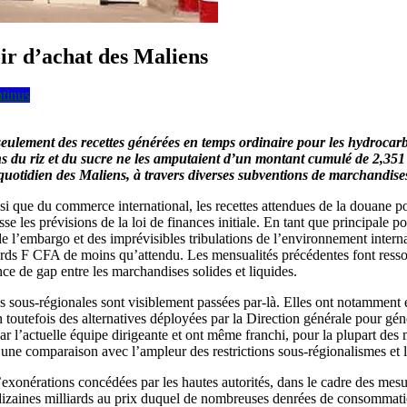
ir d’achat des Maliens
ntinus
 seulement des recettes générées en temps ordinaire pour les hydroca
ions du riz et du sucre ne les amputaient d’un montant cumulé de 2,35
 quotidien des Maliens, à travers diverses subventions de marchandise
i que du commerce international, les recettes attendues de la douane pou
 baisse les prévisions de la loi de finances initiale. En tant que principa
 de l’embargo et des imprévisibles tribulations de l’environnement intern
liards F CFA de moins qu’attendu. Les mensualités précédentes font resso
ce de gap entre les marchandises solides et liquides.
es sous-régionales sont visiblement passées par-là. Elles ont notamment
 toutefois des alternatives déployées par la Direction générale pour gén
r l’actuelle équipe dirigeante et ont même franchi, pour la plupart des m
r une comparaison avec l’ampleur des restrictions sous-régionalismes et 
 d’exonérations concédées par les hautes autorités, dans le cadre des m
izaines milliards au prix duquel de nombreuses denrées de consommatio