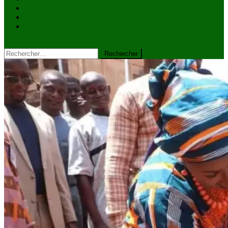
VIDÉOS
Kiosque à journaux
CONTACT
site mode button
Rechercher :