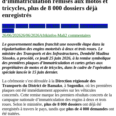
d’immatriculation remises aux motos et
tricycles, plus de 8 000 dossiers déjà
enregistrés
à la une
Accueil
Actualités
Au Mali
Flash infos
Infos en continus
Société
sur
26/06/2026
26/06/2026
Afrikinfos-Mali
2 commentaires
Mali
Le gouvernement malien franchit une nouvelle étape dans la
:
régularisation des engins motorisés à deux et trois roues. Le
les
ministre des Transports et des Infrastructures, Dembélé Madina
premières
Sissoko, a procédé, ce jeudi 25 juin 2026, à la remise symbolique
plaques
des premières plaques d’immatriculation et cartes grises aux
d’immatriculati
propriétaires de motos et de tricycles, dans le cadre de l’opération
remises
spéciale lancée le 15 juin dernier.
aux
motos
La cérémonie s’est déroulée à la
Direction régionale des
et
Transports du District de Bamako
, à
Sogoniko
, où les premières
tricycles,
plaques ont été immédiatement apposées sur les véhicules
plus
concernés. Cette remise marque les premiers résultats concrets de la
de
campagne nationale d’immatriculation des engins à deux et trois
8
roues. Selon le ministère,
plus de 8 000 dossiers
ont déjà été
000
enregistrés à travers le pays, tandis que
plus de 4 000 demandes
ont
dossiers
été traitées.
déjà