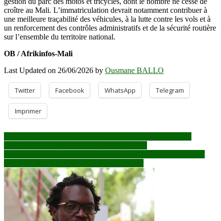
gestion du parc des motos et tricycles, dont le nombre ne cesse de
croître au Mali. L’immatriculation devrait notamment contribuer à
une meilleure traçabilité des véhicules, à la lutte contre les vols et à
un renforcement des contrôles administratifs et de la sécurité routière
sur l’ensemble du territoire national.
OB / Afrikinfos-Mali
Last Updated on 26/06/2026 by
Ousmane BALLO
Twitter
Facebook
WhatsApp
Telegram
Imprimer
Navigation
Bafoulabé : des centaines de voyageurs bloqués pendant des
semaines, le bac saturé face à l’afflux du trafic
de
Bougouni : la 13ᵉ édition de la Coupe Corpo Marakana s’achève
l’article
sous le signe du fair-play et de la convivialité