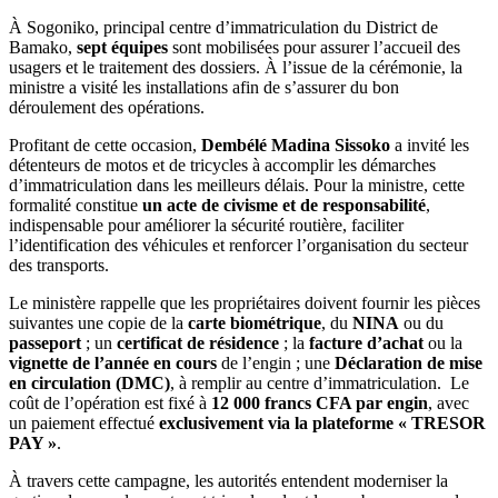
enregistrés
À Sogoniko, principal centre d’immatriculation du District de
Bamako,
sept équipes
sont mobilisées pour assurer l’accueil des
usagers et le traitement des dossiers. À l’issue de la cérémonie, la
ministre a visité les installations afin de s’assurer du bon
déroulement des opérations.
Profitant de cette occasion,
Dembélé Madina Sissoko
a invité les
détenteurs de motos et de tricycles à accomplir les démarches
d’immatriculation dans les meilleurs délais. Pour la ministre, cette
formalité constitue
un acte de civisme et de responsabilité
,
indispensable pour améliorer la sécurité routière, faciliter
l’identification des véhicules et renforcer l’organisation du secteur
des transports.
Le ministère rappelle que les propriétaires doivent fournir les pièces
suivantes une copie de la
carte biométrique
, du
NINA
ou du
passeport
; un
certificat de résidence
; la
facture d’achat
ou la
vignette de l’année en cours
de l’engin ; une
Déclaration de mise
en circulation (DMC)
, à remplir au centre d’immatriculation. Le
coût de l’opération est fixé à
12 000 francs CFA par engin
, avec
un paiement effectué
exclusivement via la plateforme « TRESOR
PAY »
.
À travers cette campagne, les autorités entendent moderniser la