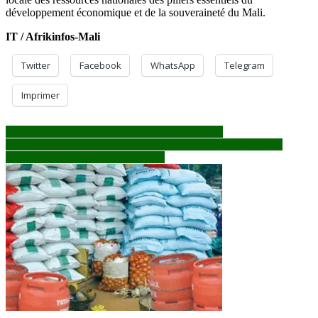
développement économique et de la souveraineté du Mali.
IT / Afrikinfos-Mali
Twitter
Facebook
WhatsApp
Telegram
Imprimer
Navigation
SOMAGEP-SA : la RSE au service des enfants
Niger : la FAO mesure l’impact de ses investissements dans la
de
recherche agronomique et l’élevage
l’article