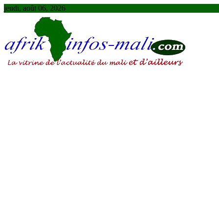
Skip
jeudi, août 06, 2026
to
content
AFRIKINFOS MALI
La vitrine de l'actualité du Mali et d'ailleurs