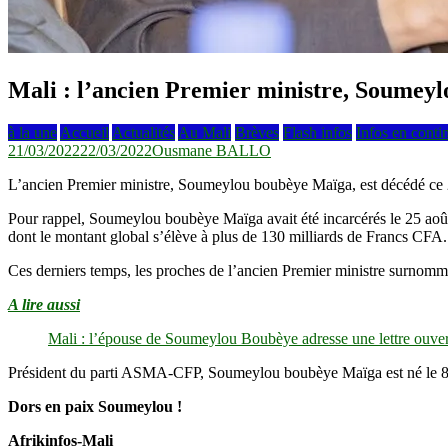
Mali : l’ancien Premier ministre, Soumey
à la une
Accueil
Actualités
Au Mali
Brèves
Flash infos
Infos en conti
21/03/2022
22/03/2022
Ousmane BALLO
L’ancien Premier ministre, Soumeylou boubèye Maïga, est décédé ce 21
Pour rappel, Soumeylou boubèye Maïga avait été incarcérés le 25 août 2
dont le montant global s’élève à plus de 130 milliards de Francs CFA.
Ces derniers temps, les proches de l’ancien Premier ministre surnommé l
A lire aussi
Mali : l’épouse de Soumeylou Boubèye adresse une lettre ouver
Président du parti ASMA-CFP, Soumeylou boubèye Maïga est né le 8 ju
Dors en paix Soumeylou !
Afrikinfos-Mali