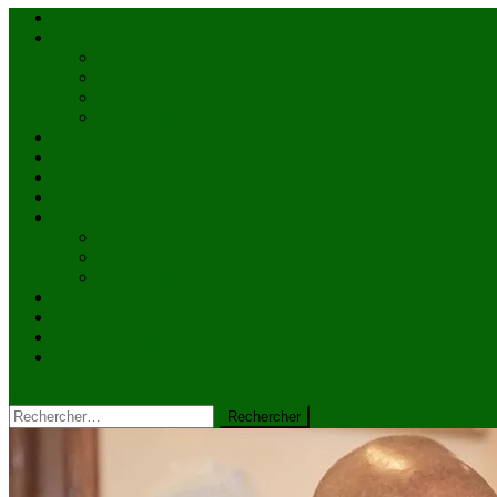
Accueil
Actualités
à la une
Au Mali
En afrique
Internationnal
Brèves
économie
Politique
Santé
Société
éducation
Culture
Faits divers
Sports
VIDÉOS
Kiosque à journaux
CONTACT
site mode button
Rechercher :