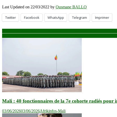
Last Updated on 22/03/2022 by
Ousmane BALLO
Twitter
Facebook
WhatsApp
Telegram
Imprimer
Navigation
Réussite de la transition : Les 65 communes du Miankala derrière les a
Journée mondiale de l’Eau : WaterAid appelle à l’utilisation rationnell
de
l’article
Mali : 40 fonctionnaires de la 7e cohorte radiés pour
03/06/2026
03/06/2026
Afrikinfos-Mali