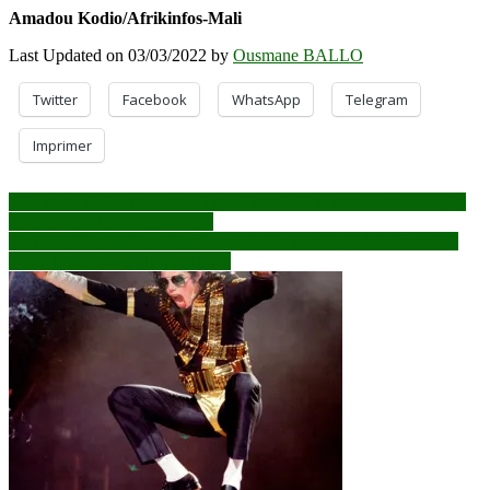
Amadou Kodio/Afrikinfos-Mali
Last Updated on 03/03/2022 by
Ousmane BALLO
Twitter
Facebook
WhatsApp
Telegram
Imprimer
Navigation
Offensive de l’Armée malienne : 3 bases terroristes démantelés, en
février, dans le centre du pays
de
Plan d’Action du Gouvernement : le bilan présenté à la Primature
l’article
contesté par des partis politiques