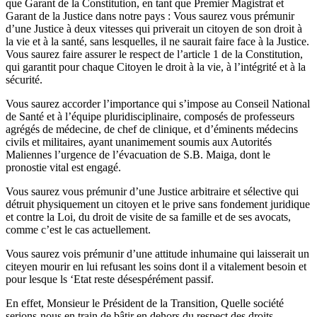
que Garant de la Constitution, en tant que Premier Magistrat et
Garant de la Justice dans notre pays : Vous saurez vous prémunir
d’une Justice à deux vitesses qui priverait un citoyen de son droit à
la vie et à la santé, sans lesquelles, il ne saurait faire face à la Justice.
Vous saurez faire assurer le respect de l’article 1 de la Constitution,
qui garantit pour chaque Citoyen le droit à la vie, à l’intégrité et à la
sécurité.
Vous saurez accorder l’importance qui s’impose au Conseil National
de Santé et à l’équipe pluridisciplinaire, composés de professeurs
agrégés de médecine, de chef de clinique, et d’éminents médecins
civils et militaires, ayant unanimement soumis aux Autorités
Maliennes l’urgence de l’évacuation de S.B. Maiga, dont le
pronostie vital est engagé.
Vous saurez vous prémunir d’une Justice arbitraire et sélective qui
détruit physiquement un citoyen et le prive sans fondement juridique
et contre la Loi, du droit de visite de sa famille et de ses avocats,
comme c’est le cas actuellement.
Vous saurez vois prémunir d’une attitude inhumaine qui laisserait un
citeyen mourir en lui refusant les soins dont il a vitalement besoin et
pour lesque ls ‘Etat reste désespérément passif.
En effet, Monsieur le Président de la Transition, Quelle société
serions-nous en train de bâtir en dehors du respect des droits