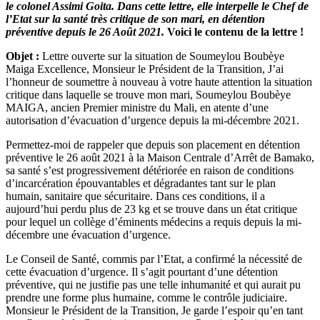
le colonel Assimi Goita. Dans cette lettre, elle interpelle le Chef de
de
l’Etat sur la santé très critique de son mari, en détention
Soumeylou
préventive depuis le 26 Août 2021.
Voici le contenu de la lettre !
Boubèye
adresse
Objet :
Lettre ouverte sur la situation de Soumeylou Boubèye
une
Maiga Excellence, Monsieur le Président de la Transition, J’ai
lettre
l’honneur de soumettre à nouveau à votre haute attention la situation
ouverte
critique dans laquelle se trouve mon mari, Soumeylou Boubèye
à
MAIGA, ancien Premier ministre du Mali, en atente d’une
Assimi
autorisation d’évacuation d’urgence depuis la mi-décembre 2021.
Goita
Permettez-moi de rappeler que depuis son placement en détention
préventive le 26 août 2021 à la Maison Centrale d’Arrêt de Bamako,
sa santé s’est progressivement détériorée en raison de conditions
d’incarcération épouvantables et dégradantes tant sur le plan
humain, sanitaire que sécuritaire. Dans ces conditions, il a
aujourd’hui perdu plus de 23 kg et se trouve dans un état critique
pour lequel un collège d’éminents médecins a requis depuis la mi-
décembre une évacuation d’urgence.
Le Conseil de Santé, commis par l’Etat, a confirmé la nécessité de
cette évacuation d’urgence. Il s’agit pourtant d’une détention
préventive, qui ne justifie pas une telle inhumanité et qui aurait pu
prendre une forme plus humaine, comme le contrôle judiciaire.
Monsieur le Président de la Transition, Je garde l’espoir qu’en tant