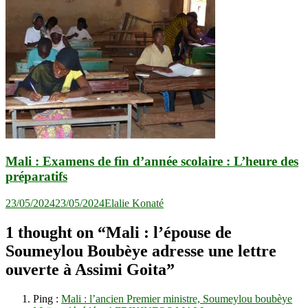
Mali : Examens de fin d’année scolaire : L’heure des
préparatifs
23/05/2024
23/05/2024
Elalie Konaté
1 thought on “
Mali : l’épouse de
Soumeylou Boubèye adresse une lettre
ouverte à Assimi Goita
”
Ping :
Mali : l’ancien Premier ministre, Soumeylou boubèye