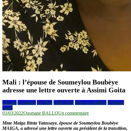
Mali : l’épouse de Soumeylou Boubèye
adresse une lettre ouverte à Assimi Goita
à la une
Actualités
Au Mali
Flash infos
Infos en continus
Politique
Santé
sur
03/03/2022
Ousmane BALLO
Un commentaire
Mali
Mme Maiga Binta Yatassaye, épouse
de Soumeylou Boubèye
:
MAIGA, a adressé une lettre ouverte au président de la transition,
l’épouse