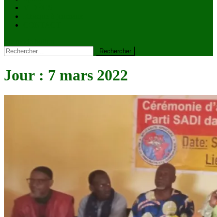
VIDÉOS
Kiosque à journaux
CONTACT
site mode button
Rechercher :
Jour :
7 mars 2022