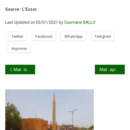
Source : L’Essor
Last Updated on 05/01/2021 by
Ousmane BALLO
Twitter
Facebook
WhatsApp
Telegram
Imprimer
Navigation
Mali : les écoles resteront fermées jusqu’au 24 janvier 2021
Mali : après Mamacita Sow, Sidiki Diabaté rompt le silence
de
l’article