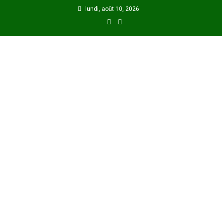
Skip
lundi, août 10, 2026
to
content