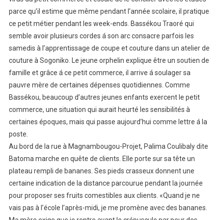
parce qu’il estime que même pendant l’année scolaire, il pratique
ce petit métier pendant les week-ends. Bassékou Traoré qui
semble avoir plusieurs cordes á son arc consacre parfois les
samedis à l’apprentissage de coupe et couture dans un atelier de
couture à Sogoniko. Le jeune orphelin explique être un soutien de
famille et grâce á ce petit commerce, il arrive á soulager sa
pauvre mère de certaines dépenses quotidiennes. Comme
Bassékou, beaucoup d’autres jeunes enfants exercent le petit
commerce, une situation qui aurait heurté les sensibilités à
certaines époques, mais qui passe aujourd’hui comme lettre á la
poste.
Au bord de la rue à Magnambougou-Projet, Palima Coulibaly dite
Batoma marche en quête de clients. Elle porte sur sa tête un
plateau rempli de bananes. Ses pieds crasseux donnent une
certaine indication de la distance parcourue pendant la journée
pour proposer ses fruits comestibles aux clients. «Quand je ne
vais pas à l’école l’après-midi, je me promène avec des bananes.
Ma mère exige que je rentre avant le crépuscule par peur des