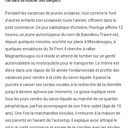
rue sans se soucier des dangers.
Pendant les vacances de jeunes scolaires, tout comme le font
d’autres enfants non scolarisés toute l’année, officient dans le
petit commerce. Ce jour sabbatique d’octobre, l’horloge affiche 12
heures, un jeune autostoppeur du nom de Bassékou Traoré est,
depuis quelques minutes, scotché sur place à Missabougou, á
quelques encablures du 3è Pont. Il cherche à rallier
Magnambougou où il réside et attend de tomber sur un gentil
automobiliste ou motocycliste pour le transporter. Le môme est
élève dans une classe de 5è année fondamentale et profite des
vacances pour vendre á la criée du savon liquide. Il passe la
journée á casser ses cordes vocales á la recherche de la clientèle
jusqu’à devenir aphone par moments. Le gosse explique venir
tous les jours vendre du savon liquide au marché de ce quartier
périphérique, parfois accompagné de son frère cadet (âgé de 10
ans). Une fois la marchandise écoulée, il retourne á la maison de
ses parents en faisant de l’autostop. Il explique avoir attrapé le
virus du petit commerce et essaie de le concilier avec les études