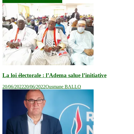
l’article
inspectent les travaux de curage
La loi électorale : l’Adema salue l’initiative
20/06/2022
20/06/2022
Ousmane BALLO