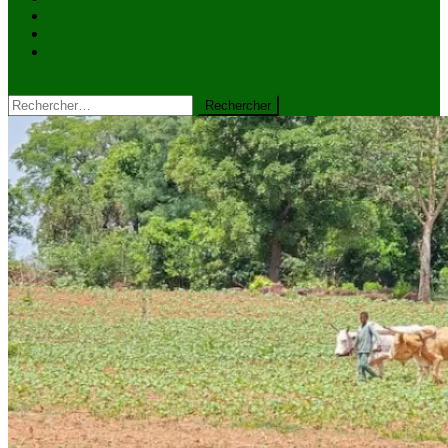
VIDÉOS
Kiosque à journaux
CONTACT
site mode button
Rechercher :