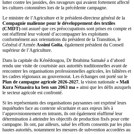
lutter contre les jassides, des ravageurs qui avaient fortement affecté
les cultures cotonnières lors de la précédente campagne.
Le ministre de l’Agriculture et le président-directeur général de la
Compagnie malienne pour le développement des textiles
(CMDT)
ont assuré que ces préoccupations sont prises en compte et
ont réaffirmé leur volonté d’accompagner les exploitants
conformément aux orientations du président de la Transition, le
Général d’Armée
Assimi Goïta
, également président du Conseil
supérieur de l’Agriculture.
Dans la capitale du Kénédougou, Dr Ibrahima Samaké a d’abord
rendu une visite de courtoisie aux autorités traditionnelles avant de
rencontrer les organisations professionnelles agricoles, les faîtières et
les cadres régionaux au gouvernorat. Les échanges ont porté sur le
Plan de campagne agricole 2026-2027
, la vision nationale
« Mali
Kura Nétaasira ka ben san 2063 ma »
ainsi que les défis auxquels
le secteur agricole est confronté.
Si les représentants des organisations paysannes ont exprimé leurs
inquiétudes face au contexte sécuritaire et aux enjeux liés à
l’approvisionnement en intrants, ils ont également réaffirmé leur
détermination à atteindre les objectifs de production fixés pour cette
campagne. Ils ont, par ailleurs, salué les efforts consentis par les plus
hautes autorités, notamment les mesures de subvention accordées au