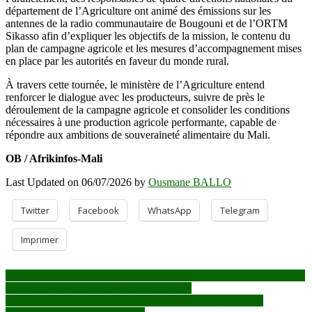
département de l’Agriculture ont animé des émissions sur les
antennes de la radio communautaire de Bougouni et de l’ORTM
Sikasso afin d’expliquer les objectifs de la mission, le contenu du
plan de campagne agricole et les mesures d’accompagnement mises
en place par les autorités en faveur du monde rural.
À travers cette tournée, le ministère de l’Agriculture entend
renforcer le dialogue avec les producteurs, suivre de près le
déroulement de la campagne agricole et consolider les conditions
nécessaires à une production agricole performante, capable de
répondre aux ambitions de souveraineté alimentaire du Mali.
OB / Afrikinfos-Mali
Last Updated on 06/07/2026 by
Ousmane BALLO
Twitter
Facebook
WhatsApp
Telegram
Imprimer
Navigation
Mali : la CANAM et les organismes délégués franchissent une étape
majeure dans la mise en œuvre du RAMU
de
Bamako : les ministres Mariam Tangara et Madina Sissoko