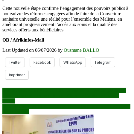
Cette nouvelle étape confirme l’engagement des pouvoirs publics à
poursuivre les réformes engagées afin de faire de la Couverture
sanitaire universelle une réalité pour l’ensemble des Maliens, en
améliorant progressivement l’accès aux soins et la qualité des
services offerts aux bénéficiaires.
OB / Afrikinfos-Mali
Last Updated on 06/07/2026 by
Ousmane BALLO
Twitter
Facebook
WhatsApp
Telegram
Imprimer
Navigation
2ᵉ anniversaire de l’AES : « La Confédération n’est dirigée contre
aucun peuple ni aucune nation », affirme le Capitaine Ibrahim
de
Traoré
l’article
Mali : le ministre de l’Agriculture rassure les producteurs de Sikasso
sur les intrants