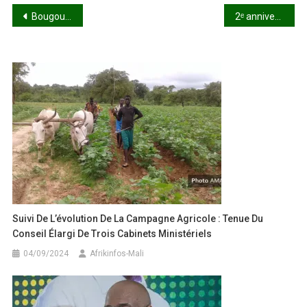
Navigation
Bougouni : à Niebala Extension, un forage offert par Elhadj Broullaye Sidibé redonne espoir aux habitants
2ᵉ anniversaire de l’AES : « La Confédération n’est dirigée contre aucun peuple ni aucune nation », affirme le Capitaine Ibrahim Traoré
de
l’article
Suivi De L’évolution De La Campagne Agricole : Tenue Du
Conseil Élargi De Trois Cabinets Ministériels
04/09/2024
Afrikinfos-Mali