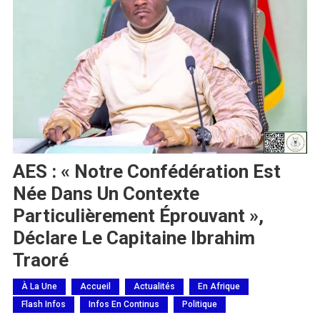
AES : « Notre Confédération Est
Née Dans Un Contexte
Particulièrement Éprouvant »,
Déclare Le Capitaine Ibrahim
Traoré
À La Une
Accueil
Actualités
En Afrique
Flash Infos
Infos En Continus
Politique