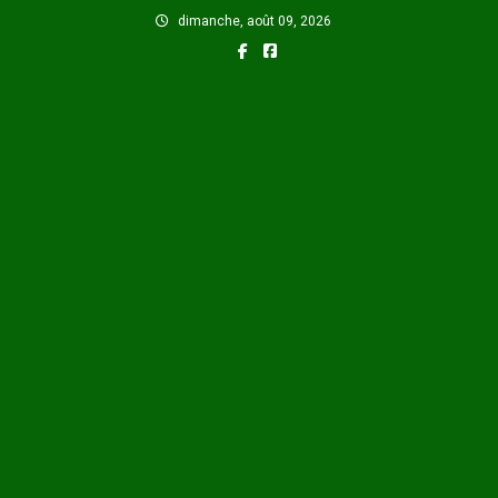
Skip
dimanche, août 09, 2026
to
content