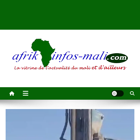
AFRIKINFOS MALI
La vitrine de l'actualité du Mali et d'ailleurs