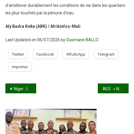
d’améliorer durablement les conditions de vie dans les quartiers
les plus touchés par la pénurie d’eau.
Aly Badra Keïta (ABK) / Afrikinfos-Mali
Last Updated on 06/07/2026 by
Ousmane BALLO
Twitter
Facebook
WhatsApp
Telegram
Imprimer
Navigation
Niger : le gouvernement fait de la souveraineté alimentaire une priorité stratégique
AES : « Notre Confédération est née dans un contexte particulièrement éprouvant », déclare le Capitaine Ibrahim Traoré
de
l’article