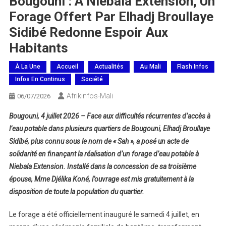
Bougouni : À Niebala Extension, Un
Forage Offert Par Elhadj Broullaye
Sidibé Redonne Espoir Aux
Habitants
À La Une
Accueil
Actualités
Au Mali
Flash Infos
Infos En Continus
Société
Afrikinfos-Mali
06/07/2026
Bougouni, 4 juillet 2026 – Face aux difficultés récurrentes d’accès à
l’eau potable dans plusieurs quartiers de Bougouni, Elhadj Broullaye
Sidibé, plus connu sous le nom de « Sah », a posé un acte de
solidarité en finançant la réalisation d’un forage d’eau potable à
Niebala Extension. Installé dans la concession de sa troisième
épouse, Mme Djélika Koné, l’ouvrage est mis gratuitement à la
disposition de toute la population du quartier.
Le forage a été officiellement inauguré le samedi 4 juillet, en