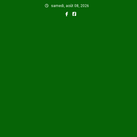
Skip
samedi, août 08, 2026
to
content