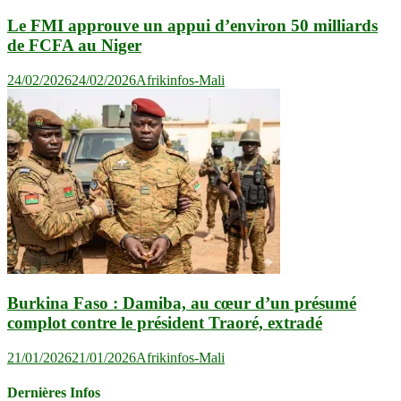
Le FMI approuve un appui d’environ 50 milliards
de FCFA au Niger
24/02/2026
24/02/2026
Afrikinfos-Mali
Burkina Faso : Damiba, au cœur d’un présumé
complot contre le président Traoré, extradé
21/01/2026
21/01/2026
Afrikinfos-Mali
Dernières Infos