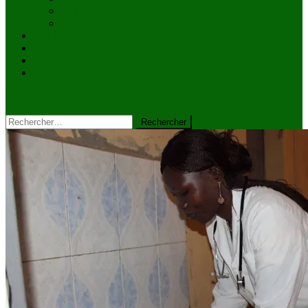
Culture
Faits divers
Sports
VIDÉOS
Kiosque à journaux
CONTACT
site mode button
Rechercher :