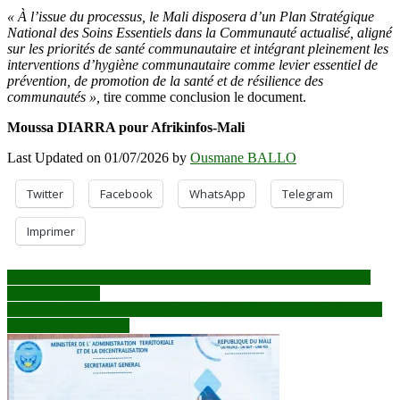
« À l’issue du processus, le Mali disposera d’un Plan Stratégique
National des Soins Essentiels dans la Communauté actualisé, aligné
sur les priorités de santé communautaire et intégrant pleinement les
interventions d’hygiène communautaire comme levier essentiel de
prévention, de promotion de la santé et de résilience des
communautés »,
tire comme conclusion le document.
Moussa DIARRA pour Afrikinfos-Mali
Last Updated on 01/07/2026 by
Ousmane BALLO
Twitter
Facebook
WhatsApp
Telegram
Imprimer
Navigation
Bougouni : plus de 363 millions de FCFA de drogues et produits
prohibés détruits
de
Burkina Faso : l’assurance agropastorale s’étend au cheptel pour la
l’article
campagne 2026-2027