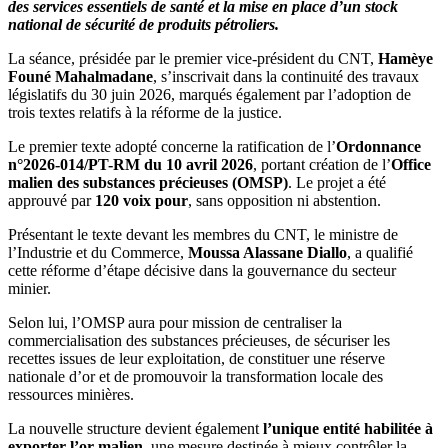
des services essentiels de santé et la mise en place d’un stock
national de sécurité de produits pétroliers.
La séance, présidée par le premier vice-président du CNT,
Hamèye
Founé Mahalmadane
, s’inscrivait dans la continuité des travaux
législatifs du 30 juin 2026, marqués également par l’adoption de
trois textes relatifs à la réforme de la justice.
Le premier texte adopté concerne la ratification de l’
Ordonnance
n°2026-014/PT-RM du 10 avril 2026
, portant création de l’
Office
malien des substances précieuses (OMSP)
. Le projet a été
approuvé par
120 voix pour
, sans opposition ni abstention.
Présentant le texte devant les membres du CNT, le ministre de
l’Industrie et du Commerce,
Moussa Alassane Diallo
, a qualifié
cette réforme d’étape décisive dans la gouvernance du secteur
minier.
Selon lui, l’OMSP aura pour mission de centraliser la
commercialisation des substances précieuses, de sécuriser les
recettes issues de leur exploitation, de constituer une réserve
nationale d’or et de promouvoir la transformation locale des
ressources minières.
La nouvelle structure devient également
l’unique entité habilitée à
exporter l’or malien
, une mesure destinée à mieux contrôler la