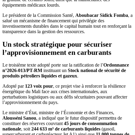
équipements médicaux lourds.
Le président de la Commission Santé,
Aboubacar Sidick Fomba
, a
salué un mécanisme de financement qui privilégie des
investissements durables dans le capital humain tout en renforçant la
transparence dans la gestion des ressources.
Un stock stratégique pour sécuriser
l’approvisionnement en carburants
Le troisième texte adopté porte sur la ratification de l’
Ordonnance
n°2026-013/PT-RM
instituant un
Stock national de sécurité de
produits pétroliers liquides et gazeux
.
Adopté par
123 voix pour
, ce projet vise à renforcer la résilience
énergétique du Mali face aux crises internationales, aux
perturbations logistiques ou aux défis sécuritaires pouvant affecter
l’approvisionnement du pays.
Le ministre d’État, ministre de l’Économie et des Finances,
Alousséni Sanou
, a indiqué que le futur dispositif permettra de
constituer des réserves couvrant
45 jours de consommation
nationale
, soit
244 633 m³ de carburants liquides
(gasoil,
supercarburant et carburéacteur Jet A1) ainsi que
11 000 tonnes de