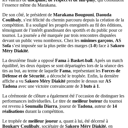
l’essence même du Marakana.
De son côté, le président de
Marakana Bougouni
,
Daouda
Coulibaly
, s’est félicité du chemin parcouru depuis la création de la
compétition. Il a souligné les progrès enregistrés au fil des éditions,
témoignant de l’intérêt grandissant des sportifs et du public pour ce
tournoi. La journée a été marquée par trois rencontres disputées
devant un public venu nombreux. Chez les
minimes garçons
,
AS
Sofa
s’est imposée sur la plus petite des marges (
1-0
) face à
Sakoro
Méry Diakité
.
La deuxième finale a opposé
Fama
à
Basket-ball
. Après un match
équilibré, les deux équipes se sont départagées lors de la séance des
tirs au but, au terme de laquelle
Fama
, représentant les
Forces de
Défense et de Sécurité
, a décroché le trophée. Enfin, la dernière
affiche a vu
Sakoro Méry Diakité
prendre le dessus sur
AS
Tadona
avec une victoire convaincante de
3 buts à 1
.
La cérémonie de clôture a également été l’occasion de distinguer les
performances individuelles. Le titre de
meilleur buteur
du tournoi
est revenu à
Soumaïla Diarra
, joueur de
Tadona
, auteur de
14
réalisations
durant la compétition.
Le trophée de
meilleur joueur
a, quant à lui, été décerné à
Boukary Coulibaly
, sociétaire de
Sakoro Méry Diakité
, en