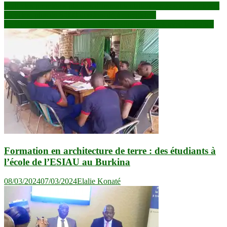
Navigation
Mali : les premières plaques d’immatriculation remises aux motos et
tricycles, plus de 8 000 dossiers déjà enregistrés
de
Le Burkina Faso rompt ses relations diplomatiques avec la France
l’article
Formation en architecture de terre : des étudiants à
l’école de l’ESIAU au Burkina
08/03/2024
07/03/2024
Elalie Konaté