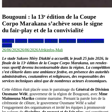
Bougouni : la 13ᵉ édition de la Coupe
Corpo Marakana s’achève sous le signe
du fair-play et de la convivialité
à la une
Accueil
Actualités
Au Mali
Flash infos
Infos en continus
Sports
26/06/2026
26/06/2026
Afrikinfos-Mali
Le stade Sakoro Méry Diakité a accueilli, le jeudi 25 juin 2026, la
finale de la 13ᵉ édition de la Coupe Corpo Marakana, un rendez-
vous sportif devenu incontournable dans la région. La compétition
s’est clôturée dans une ambiance festive, en présence des autorités
administratives, coutumières et religieuses, des responsables des
services techniques ainsi que de nombreux acteurs économiques.
Cette édition était placée sous le parrainage du
Général de Division
Ousmane Wélé
, gouverneur de la région de Bougouni, avec
Mme
Maïmouna Mariko
comme marraine. Prenant la parole lors de la
cérémonie de clôture, le gouverneur Ousmane Wélé a salué
l’engagement des organisateurs et invité les équipes à promouvoir
les valeurs de
discipline, de respect et de fair-play
, qui constituent