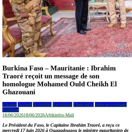
Burkina Faso – Mauritanie : Ibrahim
Traoré reçoit un message de son
homologue Mohamed Ould Cheikh El
Ghazouani
à la une
Accueil
Actualités
En afrique
Flash infos
Infos en continus
Politique
18/06/2026
18/06/2026
Afrikinfos-Mali
Le Président du Faso, le Capitaine Ibrahim Traoré, a reçu ce
mercredi 17 juin 2026 à Ouagadougou le ministre mauritanien de