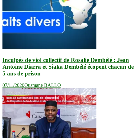
Inculpés de viol collectif de Rosalie Dembélé : Jean
Antoine Diarra et Siaka Dembélé écopent chacun de
5 ans de prison
07/11/2020
Ousmane BALLO