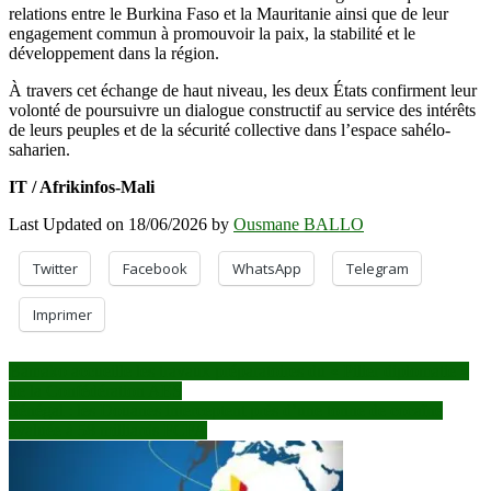
relations entre le Burkina Faso et la Mauritanie ainsi que de leur
engagement commun à promouvoir la paix, la stabilité et le
développement dans la région.
À travers cet échange de haut niveau, les deux États confirment leur
volonté de poursuivre un dialogue constructif au service des intérêts
de leurs peuples et de la sécurité collective dans l’espace sahélo-
saharien.
IT / Afrikinfos-Mali
Last Updated on 18/06/2026 by
Ousmane BALLO
Twitter
Facebook
WhatsApp
Telegram
Imprimer
Navigation
Bamako accueille les travaux préparatoires du « Pilier diplomatie »
de la Confédération AES
de
Sénégal : les Douanes interceptent près d’une tonne de cocaïne
l’article
évaluée à 58 milliards FCFA